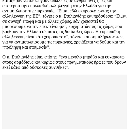
κατάφεραν να αποφύγουν απώλειες σε ανθρώπινες ζωές και
αφετέρου την ευρωπαϊκή αλληλεγγύη στην Ελλάδα για την
αντιμετώπιση της πυρκαγιάς. “Είμαι εδώ εκπροσωπώντας την
αλληλεγγύη της ΕΕ”, τόνισε ο κ. Στυλιανίδης και πρόσθεσε: “Είμαι
σε συνεχή επαφή και με άλλες χώρες, εάν χρειαστεί θα
μπορέσουμε να την επεκτείνουμε”, ευχαριστώντας τις χώρες που
βοηθούν την Ελλάδα σε αυτές τις δύσκολες ώρες. Η ευρωπαϊκή
αλληλεγγύη είναι κάτι χειροπιαστό”, τόνισε και συμπλήρωσε πως
για να αντιμετωπίσουμε τις πυρκαγιές, χρειάζεται να δούμε και την
“πρόληψη και ετοιμασία”.
Ο κ. Στυλιανίδης είπε, επίσης, “ένα μεγάλο μπράβο και ευχαριστώ
στους αρμόδιους και κυρίως στους πραγματικούς ήρωες που δρουν
εκεί κάτω από δύσκολες συνθήκες”.