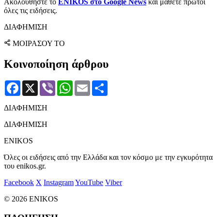
Ακολουθήστε το
ENIKOS στο Google News
και μάθετε πρώτοι
όλες τις ειδήσεις.
ΔΙΑΦΗΜΙΣΗ
ΜΟΙΡΑΣΟΥ ΤΟ
Κοινοποίηση άρθρου
Facebook
X
Viber
WhatsApp
Email
Μοιραστείτε
ΔΙΑΦΗΜΙΣΗ
ΔΙΑΦΗΜΙΣΗ
ENIKOS
Όλες οι ειδήσεις από την Ελλάδα και τον κόσμο με την εγκυρότητα
του enikos.gr.
Facebook
X
Instagram
YouTube
Viber
© 2026 ENIKOS