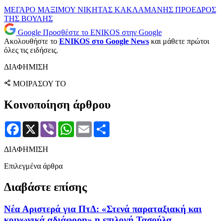
ΜΕΓΑΡΟ ΜΑΞΙΜΟΥ
ΝΙΚΗΤΑΣ ΚΑΚΛΑΜΑΝΗΣ
ΠΡΟΕΔΡΟΣ
ΤΗΣ ΒΟΥΛΗΣ
Google
Προσθέστε το ENIKOS στην Google
Ακολουθήστε το
ENIKOS στο Google News
και μάθετε πρώτοι
όλες τις ειδήσεις.
ΔΙΑΦΗΜΙΣΗ
ΜΟΙΡΑΣΟΥ ΤΟ
Κοινοποίηση άρθρου
Facebook
X
Viber
WhatsApp
Email
Μοιραστείτε
ΔΙΑΦΗΜΙΣΗ
Επιλεγμένα άρθρα
Διαβάστε επίσης
Νέα Αριστερά για ΠτΔ: «Στενά παραταξιακή και
κοινωνικά αδιάφορη» η επιλογή Τασούλα