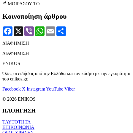
ΜΟΙΡΑΣΟΥ ΤΟ
Κοινοποίηση άρθρου
Facebook
X
Viber
WhatsApp
Email
Μοιραστείτε
ΔΙΑΦΗΜΙΣΗ
ΔΙΑΦΗΜΙΣΗ
ENIKOS
Όλες οι ειδήσεις από την Ελλάδα και τον κόσμο με την εγκυρότητα
του enikos.gr.
Facebook
X
Instagram
YouTube
Viber
© 2026 ENIKOS
ΠΛΟΗΓΗΣΗ
ΤΑΥΤΟΤΗΤΑ
ΕΠΙΚΟΙΝΩΝΙΑ
ΟΡΟΙ ΧΡΗΣΗΣ