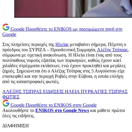
Google
Προσθέστε το ENIKOS ως προτιμώμενη πηγή στη
Google
Στις πληγείσες περιοχές της
Ηλείας
μεταβαίνει σήμερα, Πέμπτη ο
πρόεδρος του ΣΥΡΙΖΑ – Προοδευτική Συμμαχία,
Αλέξης Τσίπρας
,
σύμφωνα με σχετική ανακοίνωση. Η Ηλεία είναι ένας από τους
πολύπαθους νομούς εξαιτίας των πυρκαγιών, καθώς έχουν καεί
χιλιάδες στρέμματα εκτάσεων, ενώ έχουν προκληθεί και μεγάλες
ζημιές. Σημειώνεται ότι ο Αλέξης Τσίπρας στις 5 Αυγούστου είχε
επισκεφθεί και την περιοχή Ροβιές στην Εύβοια, η οποία επλήγη
από τις καταστροφικές φωτιές.
ΑΛΕΞΗΣ ΤΣΙΠΡΑΣ
ΕΙΔΗΣΕΙΣ
ΗΛΕΙΑ
ΠΥΡΚΑΓΙΕΣ
ΤΣΙΠΡΑΣ
ΦΩΤΙΕΣ
Google
Προσθέστε το ENIKOS στην Google
Ακολουθήστε το
ENIKOS στο Google News
και μάθετε πρώτοι
όλες τις ειδήσεις.
ΔΙΑΦΗΜΙΣΗ