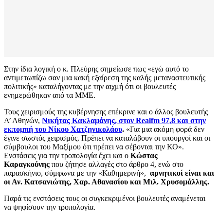
Στην ίδια λογική ο κ. Πλεύρης σημείωσε πως «εγώ αυτό το
αντιμετωπίζω σαν μια κακή εξαίρεση της καλής μεταναστευτικής
πολιτικής» καταλήγοντας με την αιχμή ότι οι βουλευτές
ενημερώθηκαν από τα ΜΜΕ.
Τους χειρισμούς της κυβέρνησης επέκρινε και ο άλλος βουλευτής
Α’ Αθηνών,
Νικήτας Κακλαμάνης, στον Realfm 97,8 και στην
εκπομπή του Νίκου Χατζηνικολάου
.
«Για μια ακόμη φορά δεν
έγινε σωστός χειρισμός. Πρέπει να καταλάβουν οι υπουργοί και οι
σύμβουλοι του Μαξίμου ότι πρέπει να σέβονται την ΚΟ».
Ενστάσεις για την τροπολογία έχει και ο
Κώστας
Καραγκούνης
που ζήτησε αλλαγές στο άρθρο 4, ενώ στο
παρασκήνιο, σύμφωνα με την «Καθημερινή»,
αρνητικοί είναι και
οι Αν. Κατσανιώτης, Χαρ. Αθανασίου και Μιλ. Χρυσομάλλης.
Παρά τις ενστάσεις τους οι συγκεκριμένοι βουλευτές αναμένεται
να ψηφίσουν την τροπολογία.