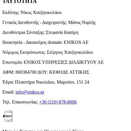
ΤΑΥΤΟΤΗΤΑ
Εκδότης:
Νίκος Χατζηνικολάου
Γενικός Διευθυντής - Διαχειριστής:
Μάνος Νιφλής
Διευθύντρια Σύνταξης:
Στεφανία Κασίμη
Ιδιοκτησία - Δικαιούχος domain:
ENIKOS AE
Νόμιμος Εκπρόσωπος:
Στέργιος Χατζηνικολάου
Επωνυμία:
ΕΝΙΚΟΣ ΥΠΗΡΕΣΙΕΣ ΔΙΑΔΙΚΤΥΟΥ ΑΕ
ΑΦΜ:
800384700
ΔΟΥ:
ΚΕΦΟΔΕ ΑΤΤΙΚΗΣ
Έδρα:
Πλαστήρα Νικολάου, Μαρούσι, 151 24
Email:
info@enikos.gr
Τηλ. Επικοινωνίας:
+30 (210) 878-8006