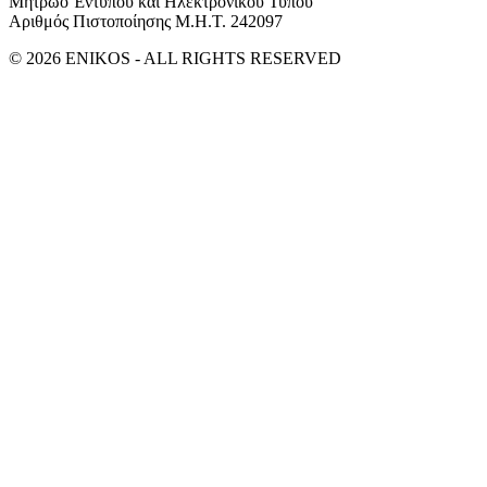
Μητρώο Έντυπου και Ηλεκτρονικού Τύπου
Αριθμός Πιστοποίησης Μ.Η.Τ. 242097
© 2026 ENIKOS - ALL RIGHTS RESERVED