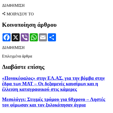
ΔΙΑΦΗΜΙΣΗ
ΜΟΙΡΑΣΟΥ ΤΟ
Κοινοποίηση άρθρου
Facebook
X
Viber
WhatsApp
Email
Μοιραστείτε
ΔΙΑΦΗΜΙΣΗ
Επιλεγμένα άρθρα
Διαβάστε επίσης
«Πονοκέφαλος» στην ΕΛ.ΑΣ. για την βόμβα στην
έδρα των ΜΑΤ – Οι δεξαμενές καυσίμων και η
έλλειψη καταγραφικού στις κάμερες
Μεσολόγγι: Στιγμές τρόμου για 60χρονο – Ληστές
τον φίμωσαν και τον ξυλοκόπησαν άγρια