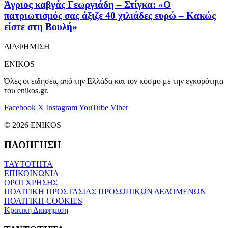
Άγριος καβγάς Γεωργιάδη – Στίγκα: «Ο
πατριωτισμός σας άξιζε 40 χιλιάδες ευρώ – Κακώς
είστε στη Βουλή»
ΔΙΑΦΗΜΙΣΗ
ENIKOS
Όλες οι ειδήσεις από την Ελλάδα και τον κόσμο με την εγκυρότητα
του enikos.gr.
Facebook
X
Instagram
YouTube
Viber
© 2026 ENIKOS
ΠΛΟΗΓΗΣΗ
ΤΑΥΤΟΤΗΤΑ
ΕΠΙΚΟΙΝΩΝΙΑ
ΟΡΟΙ ΧΡΗΣΗΣ
ΠΟΛΙΤΙΚΗ ΠΡΟΣΤΑΣΙΑΣ ΠΡΟΣΩΠΙΚΩΝ ΔΕΔΟΜΕΝΩΝ
ΠΟΛΙΤΙΚΗ COOKIES
Κρατική Διαφήμιση