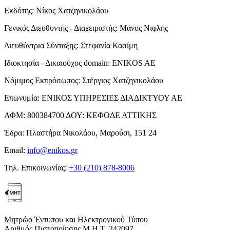
Εκδότης:
Νίκος Χατζηνικολάου
Γενικός Διευθυντής - Διαχειριστής:
Μάνος Νιφλής
Διευθύντρια Σύνταξης:
Στεφανία Κασίμη
Ιδιοκτησία - Δικαιούχος domain:
ENIKOS AE
Νόμιμος Εκπρόσωπος:
Στέργιος Χατζηνικολάου
Επωνυμία:
ΕΝΙΚΟΣ ΥΠΗΡΕΣΙΕΣ ΔΙΑΔΙΚΤΥΟΥ ΑΕ
ΑΦΜ:
800384700
ΔΟΥ:
ΚΕΦΟΔΕ ΑΤΤΙΚΗΣ
Έδρα:
Πλαστήρα Νικολάου, Μαρούσι, 151 24
Email:
info@enikos.gr
Τηλ. Επικοινωνίας:
+30 (210) 878-8006
Μητρώο Έντυπου και Ηλεκτρονικού Τύπου
Αριθμός Πιστοποίησης Μ.Η.Τ. 242097