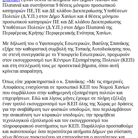
Πλατανιά και συστήνονται 9 θέσεις μόνιμου προσωπικού
κατηγοριών ΠΕ,ΤΕ και ΔΕ κλάδου Διεκπεραίωσης Υποθέσεων
Πολιτών (Δ.Υ.Π.) στον Δήμο Χανίων και 4 θέσεις μόνιμου
προσωπικού κατηγοριών ΠΕ και ΔΕ κλάδου Διεκπεραίωσης
Υποθέσεων Πολιτών (Δ.Υ.Π.) στον Δήμο Πλατανιά της
Περιφέρειας Κρήτης/ Περιφερειακής Ενότητας Χανίων.
Με δήλωσή του ο Υφυπουργός Εσωτερικών, Βασίλης Σπανάκης
εξήρε την καθοριστική συμβολή της Τοπικής Αυτοδιοίκησης που,
σε στενή συνεργασία με το Υπουργείο Εσωτερικών, προχωρούν
στον εκσυγχρονισμό των Κέντρων Εξυπηρέτησης Πολιτών (ΚΕΠ)
και στη στελέχωσή τους με προσεκτικά βήματα, όπου αυτή
κρίνεται απαραίτητη.
Όπως είπε χαρακτηριστικά ο κ. Σπανάκης: «Με τις σημερινές
Αποφάσεις ενισχύονται σε προσωπικό ΚΕΠ του Νομού Χανίων
που συμβάλλουν στην καθημερινή εξυπηρέτηση πολιτών και
επιχειρήσεων. Εδώ και λίγους μήνες έχουμε σε πλήρη εξέλιξη
έναν τριπλό εκσυγχρονισμό των ΚΕΠ όλης της Χώρας με δράσεις
για την αναβάθμιση των φυσικών υποδομών, που περιλαμβάνουν
την ανακαίνιση των κτιριακών υποδομών, την προμήθεια
τεχνολογικού εξοπλισμού και τον εκσυγχρονισμό του
πληροφοριακού συστήματος των ΚΕΠ. Παράλληλα προσπαθούμε
και ικανοποιούμε όσα περισσότερα αιτήματα Δήμων για σύσταση
νέων θέσεων προκειμένου να επιτυγχάνεται ο αμεσότερος και