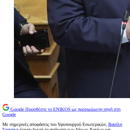
Google
Προσθέστε το ENIKOS ως προτιμώμενη πηγή στη
Google
Με σημερινές αποφάσεις του Υφυπουργού Εσωτερικών,
Βασίλη
Σπανάκη
έγιναν δεκτά τα αιτήματα των Δήμων Χανίων και