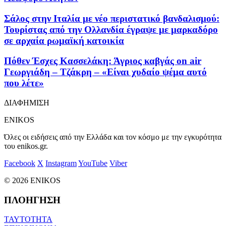
Σάλος στην Ιταλία με νέο περιστατικό βανδαλισμού:
Τουρίστας από την Ολλανδία έγραψε με μαρκαδόρο
σε αρχαία ρωμαϊκή κατοικία
Πόθεν Έσχες Κασσελάκη: Άγριος καβγάς on air
Γεωργιάδη – Τζάκρη – «Είναι χυδαίο ψέμα αυτό
που λέτε»
ΔΙΑΦΗΜΙΣΗ
ENIKOS
Όλες οι ειδήσεις από την Ελλάδα και τον κόσμο με την εγκυρότητα
του enikos.gr.
Facebook
X
Instagram
YouTube
Viber
© 2026 ENIKOS
ΠΛΟΗΓΗΣΗ
ΤΑΥΤΟΤΗΤΑ