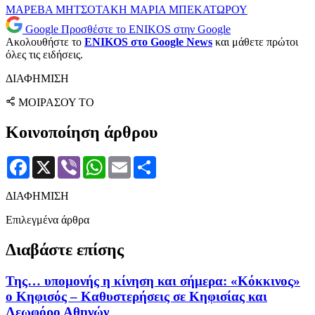
ΜΑΡΕΒΑ ΜΗΤΣΟΤΑΚΗ
ΜΑΡΙΑ ΜΠΕΚΑΤΩΡΟΥ
Google
Προσθέστε το ENIKOS στην Google
Ακολουθήστε το
ENIKOS στο Google News
και μάθετε πρώτοι
όλες τις ειδήσεις.
ΔΙΑΦΗΜΙΣΗ
ΜΟΙΡΑΣΟΥ ΤΟ
Κοινοποίηση άρθρου
Facebook
X
Viber
WhatsApp
Email
Μοιραστείτε
ΔΙΑΦΗΜΙΣΗ
Επιλεγμένα άρθρα
Διαβάστε επίσης
Της… υπομονής η κίνηση και σήμερα: «Κόκκινος»
ο Κηφισός – Καθυστερήσεις σε Κηφισίας και
Λεωφόρο Αθηνών