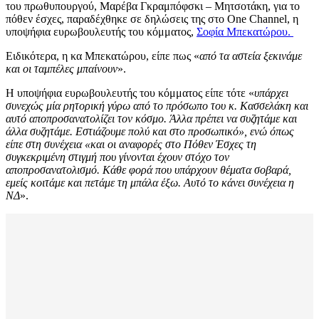
του πρωθυπουργού, Μαρέβα Γκραμπόφσκι – Μητσοτάκη, για το
πόθεν έσχες, παραδέχθηκε σε δηλώσεις της στο One Channel, η
υποψήφια ευρωβουλευτής του κόμματος,
Σοφία Μπεκατώρου.
Ειδικότερα, η κα Μπεκατώρου, είπε πως «
από τα αστεία ξεκινάμε
και οι ταμπέλες μπαίνουν
».
Η υποψήφια ευρωβουλευτής του κόμματος είπε τότε «
υπάρχει
συνεχώς μία ρητορική γύρω από το πρόσωπο του κ. Κασσελάκη και
αυτό αποπροσανατολίζει τον κόσμο. Άλλα πρέπει να συζητάμε και
άλλα συζητάμε. Εστιάζουμε πολύ και στο προσωπικό», ενώ όπως
είπε στη συνέχεια «και οι αναφορές στο Πόθεν Έσχες τη
συγκεκριμένη στιγμή που γίνονται έχουν στόχο τον
αποπροσανατολισμό. Κάθε φορά που υπάρχουν θέματα σοβαρά,
εμείς κοιτάμε και πετάμε τη μπάλα έξω. Αυτό το κάνει συνέχεια η
ΝΔ
».