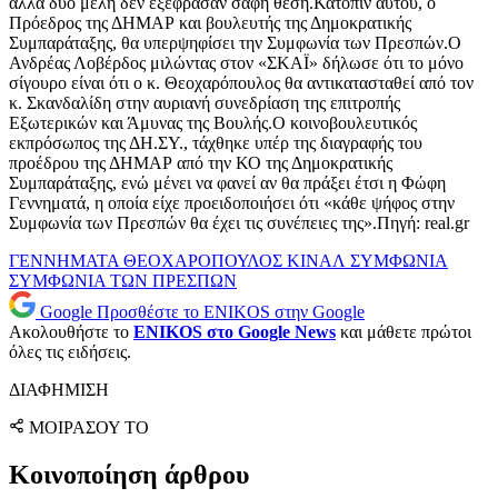
άλλα δύο μέλη δεν εξέφρασαν σαφή θέση.Κατόπιν αυτού, ο
Πρόεδρος της ΔΗΜΑΡ και βουλευτής της Δημοκρατικής
Συμπαράταξης, θα υπερψηφίσει την Συμφωνία των Πρεσπών.Ο
Ανδρέας Λοβέρδος μιλώντας στον «ΣΚΑΪ» δήλωσε ότι το μόνο
σίγουρο είναι ότι ο κ. Θεοχαρόπουλος θα αντικατασταθεί από τον
κ. Σκανδαλίδη στην αυριανή συνεδρίαση της επιτροπής
Εξωτερικών και Άμυνας της Βουλής.Ο κοινοβουλευτικός
εκπρόσωπος της ΔΗ.ΣΥ., τάχθηκε υπέρ της διαγραφής του
προέδρου της ΔΗΜΑΡ από την ΚΟ της Δημοκρατικής
Συμπαράταξης, ενώ μένει να φανεί αν θα πράξει έτσι η Φώφη
Γεννηματά, η οποία είχε προειδοποιήσει ότι «κάθε ψήφος στην
Συμφωνία των Πρεσπών θα έχει τις συνέπειες της».Πηγή: real.gr
ΓΕΝΝΗΜΑΤΑ
ΘΕΟΧΑΡΟΠΟΥΛΟΣ
ΚΙΝΑΛ
ΣΥΜΦΩΝΙΑ
ΣΥΜΦΩΝΙΑ ΤΩΝ ΠΡΕΣΠΩΝ
Google
Προσθέστε το ENIKOS στην Google
Ακολουθήστε το
ENIKOS στο Google News
και μάθετε πρώτοι
όλες τις ειδήσεις.
ΔΙΑΦΗΜΙΣΗ
ΜΟΙΡΑΣΟΥ ΤΟ
Κοινοποίηση άρθρου