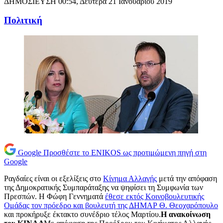
ΔΗΜΟΣΙΕΥΣΗ
00:54, Δευτέρα 21 Ιανουαρίου 2019
Πολιτική
Google
Προσθέστε το ENIKOS ως προτιμώμενη πηγή στη
Google
Ραγδαίες είναι οι εξελίξεις στο
Κίνημα Αλλαγής
μετά την απόφαση
της Δημοκρατικής Συμπαράταξης να ψηφίσει τη Συμφωνία των
Πρεσπών. Η Φώφη Γεννηματά
έθεσε εκτός Κοινοβουλευτικής
Ομάδας τον πρόεδρο και βουλευτή της ΔΗΜΑΡ Θ. Θεοχαρόπουλο
και προκήρυξε έκτακτο συνέδριο τέλος Μαρτίου.
Η ανακοίνωση