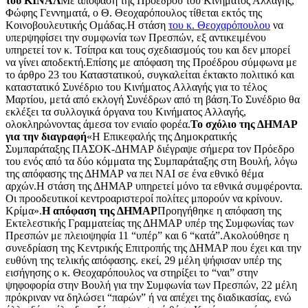
του ΚΙΝΑΛ
Με απόφαση της Προέδρου του Κινήματος Αλλαγής,
Φώφης Γεννηματά, ο Θ. Θεοχαρόπουλος τίθεται εκτός της
Κοινοβουλευτικής Ομάδας.Η στάση
του κ. Θεοχαρόπουλου
να
υπερψηφίσει την συμφωνία των Πρεσπών, εξ αντικειμένου
υπηρετεί τον κ. Τσίπρα και τους σχεδιασμούς του και δεν μπορεί
να γίνει αποδεκτή.Επίσης με απόφαση της Προέδρου σύμφωνα με
το άρθρο 23 του Καταστατικού, συγκαλείται έκτακτο πολιτικό και
καταστατικό Συνέδριο του Κινήματος Αλλαγής για το τέλος
Μαρτίου, μετά από εκλογή Συνέδρων από τη βάση.Το Συνέδριο θα
εκλέξει τα συλλογικά όργανα του Κινήματος Αλλαγής,
ολοκληρώνοντας άμεσα τον ενιαίο φορέα.
Το σχόλιο της ΔΗΜΑΡ
για την διαγραφή
«Η Επικεφαλής της Δημοκρατικής
Συμπαράταξης ΠΑΣΟΚ-ΔΗΜΑΡ διέγραψε σήμερα τον Πρόεδρο
του ενός από τα δύο κόμματα της Συμπαράταξης στη Βουλή, λόγω
της απόφασης της ΔΗΜΑΡ να πει ΝΑΙ σε ένα εθνικό θέμα
αρχών.Η στάση της ΔΗΜΑΡ υπηρετεί μόνο τα εθνικά συμφέροντα.
Οι προοδευτικοί κεντροαριστεροί πολίτες μπορούν να κρίνουν.
Κρίμα».
Η απόφαση της ΔΗΜΑΡ
Προηγήθηκε η απόφαση της
Εκτελεστικής Γραμματείας της ΔΗΜΑΡ υπέρ της Συμφωνίας των
Πρεσπών με πλειοψηφία 11 “υπέρ” και 6 “κατά”.Ακολούθησε η
συνεδρίαση της Κεντρικής Επιτροπής της ΔΗΜΑΡ που έχει και την
ευθύνη της τελικής απόφασης. εκεί, 29 μέλη ψήφισαν υπέρ της
εισήγησης ο κ. Θεοχαρόπουλος να στηρίξει το “ναι” στην
ψηφοφορία στην Βουλή για την Συμφωνία των Πρεσπών, 22 μέλη
πρόκριναν να δηλώσει “παρών” ή να απέχει της διαδικασίας, ενώ