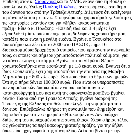
Επίθεση στον κ.
Στουρνάρα
και τα ΜΜΕ, έκανε από τη Βουλή ο
αναπληρωτής Υγείας
Παύλος Πολάκης
, αναφερόμενος, στο θέμα
του δανείου του από την Τράπεζα Αττικής. Διέψευσε ότι κατέγραψε
τη συνομιλία του με τον κ. Στουρνάρα και χαρακτήρισε γελοιότητες
τις κατηγορίες εναντίον του για «δήθεν κακουργηματική
πράξη».Είπε ο κ. Πολάκης: «Επειδή εδώ και 3-4 μέρες έχει
εξαπολυθεί μία τεράστια επιχείρηση δολοφονίας χαρακτήρα μου,
κοιτάξτε ποια είναι η μεγάλη εικόνα. Βγαίνει ο Τσουκάτος στο
δικαστήριο και λέει ότι το 2000 στο ΠΑΣΟΚ, πήρε 16
δισεκατομμύρια δραχμές από εταιρείες που κρατάνε την ανωνυμία
τους, οι οποίες και σήμερα χρηματοδοτούν πολιτικά κόμματα, για
να κάνει εκλογές το κόμμα. Βγαίνει ότι το «Πρώτο Θέμα»
χρηματοδοτήθηκε από εφοπλιστή, με 1,8 εκατ. ευρώ. Βγαίνει ότι ο
ίδιος εφοπλιστής έχει χρηματοδοτήσει την εταιρεία της Μαρέβα
Μητσοτάκη με 800 χιλ. ευρώ. Και ποιο είναι το θέμα των ημερών;
Ότι εγώ πήρα δάνειο 100.000 ευρώ. Που είναι οι υπερασπιστές
των προσωπικών δικαιωμάτων να υπερασπίσουν την
κατακρεούργησή μου και αυτή της οικογένειάς μου;Ενώ βγαίνει
δελτίο Τύπου από την Τράπεζα Αττικής, βγαίνει διαρροή της
Τράπεζας της Ελλάδας ότι θέλει να ελέγξει τη νομιμότητα του
δανείου. Επιβεβαιώνω πλήρως τη συνομιλία που διημείφθη και
δημοσιεύτηκε στην εφημερίδα «Ντοκουμέντο». Δεν υπάρχει
διάψευση του περιεχομένου της συνομιλίας». Χαρακτήρισε τέλος
ως γελοιότητες τα περί κακουργηματικής πράξης, για την δήθεν
όπως είπε ηχογράφηση της συνομιλίας. Δείτε το βίντεο με την