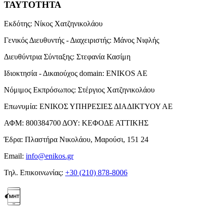
ΤΑΥΤΟΤΗΤΑ
Εκδότης:
Νίκος Χατζηνικολάου
Γενικός Διευθυντής - Διαχειριστής:
Μάνος Νιφλής
Διευθύντρια Σύνταξης:
Στεφανία Κασίμη
Ιδιοκτησία - Δικαιούχος domain:
ENIKOS AE
Νόμιμος Εκπρόσωπος:
Στέργιος Χατζηνικολάου
Επωνυμία:
ΕΝΙΚΟΣ ΥΠΗΡΕΣΙΕΣ ΔΙΑΔΙΚΤΥΟΥ ΑΕ
ΑΦΜ:
800384700
ΔΟΥ:
ΚΕΦΟΔΕ ΑΤΤΙΚΗΣ
Έδρα:
Πλαστήρα Νικολάου, Μαρούσι, 151 24
Email:
info@enikos.gr
Τηλ. Επικοινωνίας:
+30 (210) 878-8006