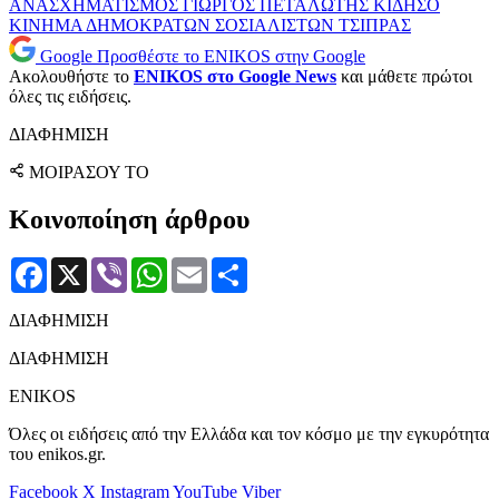
ΑΝΑΣΧΗΜΑΤΙΣΜΟΣ
ΓΙΩΡΓΟΣ ΠΕΤΑΛΩΤΗΣ
ΚΙΔΗΣΟ
ΚΙΝΗΜΑ ΔΗΜΟΚΡΑΤΩΝ ΣΟΣΙΑΛΙΣΤΩΝ
ΤΣΙΠΡΑΣ
Google
Προσθέστε το ENIKOS στην Google
Ακολουθήστε το
ENIKOS στο Google News
και μάθετε πρώτοι
όλες τις ειδήσεις.
ΔΙΑΦΗΜΙΣΗ
ΜΟΙΡΑΣΟΥ ΤΟ
Κοινοποίηση άρθρου
Facebook
X
Viber
WhatsApp
Email
Μοιραστείτε
ΔΙΑΦΗΜΙΣΗ
ΔΙΑΦΗΜΙΣΗ
ENIKOS
Όλες οι ειδήσεις από την Ελλάδα και τον κόσμο με την εγκυρότητα
του enikos.gr.
Facebook
X
Instagram
YouTube
Viber