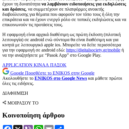
έχουν τη δυνατότητα
να λαμβάνουν ειδοποιήσεις για εκδηλώσεις
και δράσεις
, να συμμετέχουν σε πλατφόρμες ανοικτής
διαβούλευσης για θέματα που αφορούν τον τόπο τους ή όλη την
επικράτεια και να έχουν ενεργό ρόλο σε τοπικές εκδηλώσεις και να
επικοινωνούν τις προτάσεις τους.
Η εφαρμογή είναι αρχικά διαθέσιμη ως πρώτη έκδοση (πιλοτική
λειτουργία) σε android ενώ σύντομα θα είναι διαθέσιμη και για
κινητά με λειτουργικό apple ios. Μπορείτε να δείτε περισσότερα
για την εφαρμογή σε android εδώ:
https://digitalsociety.gr/
mobile
ή
να την αναζητήσετε με “Pasok App” στο Google Play.
APPLICATION
ΚΙΝΑΛ
ΠΑΣΟΚ
Google
Προσθέστε το ENIKOS στην Google
Ακολουθήστε το
ENIKOS στο Google News
και μάθετε πρώτοι
όλες τις ειδήσεις.
ΔΙΑΦΗΜΙΣΗ
ΜΟΙΡΑΣΟΥ ΤΟ
Κοινοποίηση άρθρου
Facebook
X
Viber
WhatsApp
Email
Μοιραστείτε