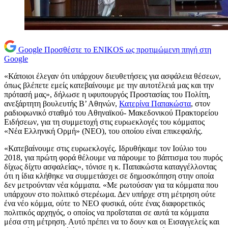
Google
Προσθέστε το ENIKOS ως προτιμώμενη πηγή στη
Google
«Κάποιοι έλεγαν ότι υπάρχουν διευθετήσεις για ασφάλεια θέσεων,
όπως βλέπετε εμείς κατεβαίνουμε με την αυτοτέλειά μας και την
πρότασή μας», δήλωσε η υφυπουργός Προστασίας του Πολίτη,
ανεξάρτητη βουλευτής Β’ Αθηνών,
Κατερίνα Παπακώστα
, στον
ραδιοφωνικό σταθμό του Αθηναϊκού- Μακεδονικού Πρακτορείου
Ειδήσεων, για τη συμμετοχή στις ευρωεκλογές του κόμματος
«Νέα Ελληνική Ορμή» (ΝΕΟ), του οποίου είναι επικεφαλής.
«Κατεβαίνουμε στις ευρωεκλογές. Ιδρυθήκαμε τον Ιούλιο του
2018, για πρώτη φορά θέλουμε να πάρουμε το βάπτισμα του πυρός
δίχως δίχτυ ασφαλείας», τόνισε η κ. Παπακώστα καταγγέλλοντας
ότι η ίδια κλήθηκε να συμμετάσχει σε δημοσκόπηση στην οποία
δεν μετρούνταν νέα κόμματα. «Με ρωτούσαν για τα κόμματα που
υπάρχουν στο πολιτικό στερέωμα. Δεν υπήρχε στη μέτρηση ούτε
ένα νέο κόμμα, ούτε το ΝΕΟ φυσικά, ούτε ένας διαφορετικός
πολιτικός αρχηγός, ο οποίος να προΐσταται σε αυτά τα κόμματα
μέσα στη μέτρηση. Αυτό πρέπει να το δουν και οι Εισαγγελείς και