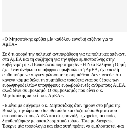
«Ο Μητσοτάκης κρύβει μία καθόλου ευνοϊκή ατζέντα για τα
ΑμΕΑ»
Σε ό,τι αφορά την πολιτική αντιπαράθεση για τις πολιτικές απέναντι
στα ΑμΕΑ και τη συζήτηση για την ψήφο εμπιστοσύνης στην
κυβέρνηση η κ. Παπακώστα παρατήρησε: «Η Νέα Ελληνική Ορμή
έχει έναν άνθρωπο υποψήφιο ευρωβουλευτή ΑμΕΑ, όχι επειδή
επιθυμούμε να συγκεντρώσουμε τη συμπάθεια. Δεν πιστεύω ότι
κανένα κόμμα θέλει τη συμπάθεια τοποθετώντας σε θέσεις των
ευρωψηφοδελτίων υποψήφιους ευρωβουλευτές ανθρώπους ΑμΕΑ,
αλλά δίνει συμβολισμό. Ο συμβολισμός που δίνει ο κ.
Μητσοτάκης αδικεί τους ΑμΕΑ».
«Εμένα με διέγραψε ο κ. Μητσοτάκης όταν ήμουν στο βήμα της
Βουλής, την ώρα που διευθετούσα και συζητούσα θέματα που
αφορούσαν στους ΑμΕΑ και στις συντάξεις χηρείας, οι οποίες
διευθετήθηκαν με αποτελεσματικό τρόπο. Τότε με διέγραψε.
Έφερνε μία τροπολογία και είπα αυτή πρέπει να εμπλουτιστεί -και