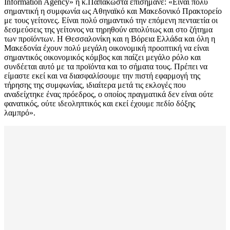
Information Agency» η κ.Παπακώστα επισήμανε: «Είναι πολύ
σημαντική η συμφωνία ως Αθηναϊκό και Μακεδονικό Πρακτορείο
με τους γείτονες. Είναι πολύ σημαντικό την επόμενη πενταετία οι
δεσμεύσεις της γείτονος να τηρηθούν απολύτως και στο ζήτημα
των προϊόντων. Η Θεσσαλονίκη και η Βόρεια Ελλάδα και όλη η
Μακεδονία έχουν πολύ μεγάλη οικονομική προοπτική να είναι
σημαντικός οικονομικός κόμβος και παίζει μεγάλο ρόλο και
συνδέεται αυτό με τα προϊόντα και το σήματα τους. Πρέπει να
είμαστε εκεί και να διασφαλίσουμε την πιστή εφαρμογή της
τήρησης της συμφωνίας, ιδιαίτερα μετά τις εκλογές που
αναδείχτηκε ένας πρόεδρος, ο οποίος πραγματικά δεν είναι ούτε
φανατικός, ούτε ιδεοληπτικός και εκεί έχουμε πεδίο δόξης
λαμπρό».