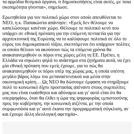
τα αρμόδια θεσμικά όργανα, τι δημοσκοπήσεις είναι αυτές, με ποια
σκοπιμότητα γίνονται», σημείωσε.
Ερωτηθείσα για τον πολιτικό χώρο στον οποίο απευθύνεται το
ΝΕΟ, η κ. Παπακώστα απάντησε: «Εμείς δεν θέλουμε να
καπελώσουμε κανέναν χώρο. Θέλουμε το πολιτικό κενό που
υπάρχει σε εθνική πρόταση για την επόμενη πενταετία για την
αρχιτεκτονική της Ευρώπης να το καλύψουμε πολιτικά σε όλο το
εύρος του δημοκρατικού τόξου, σκεπτόμενοι ότι υπάρχουν πολίτες
οι οποίοι θέλουν να ακούσουν πώς τα επόμενα χρόνια θα
ανακατανεμηθούν οι πόροι στις χώρες μέλη τη ΕΕ. Πρέπει, η
Ελλάδα να σηκώσει ψηλά το ανάστημα στα ζητήματα αυτά, να έχει
μία εθνική πρόταση που εμείς έχουμε, για το πώς θα
ανακατανεμηθούν οι πόροι υπέρ της χώρας μας, η οποία υπέστη
μεγάλο βάρος λόγω του μεταναστευτικού και μέσα στην
οικονομική κρίση… Ως ΝΕΟ θα δώσουμε έμφαση να στηρίξουμε
πολύ το κοινωνικό δίχτυ προστασίας απέναντι στους συμπολίτες
μας που είναι ευαίσθητοι και αδύναμοι και γι’ αυτό είπα ότι θα
υπερψηφίσω, όταν θα έλθει η ώρα της ψηφοφορίας εμπιστοσύνης
προς την κυβέρνηση, την κοινωνική ατζέντα, με την οποία
συμφωνούσα και γι’ αυτό έκανα την προγραμματική σύγκλιση, αν
και έχουμε άλλη ιδεολογική αφετηρία».