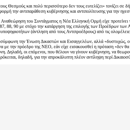
 τους Θεσμούς και πολύ περισσότερο δεν τους ευτελίζει» τονίζει σε
ορμή την αντιπαράθεση κυβέρνησης και αντιπολίτευσης για την ηγεσί
ν Αναθεώρηση του Συντάγματος η Νέα Ελληνική Ορμή είχε προτείνει τ
 87, 88, 90 με στόχο την κατάργηση της επιλογής των Προέδρων των
3 υποψηφιοτήτων (άντληση από τους Αντιπροέδρους) από τις ολομέλει
σύμφωνη την Ένωση Δικαστών και Εισαγγελέων, αλλά «δυστυχώς, ού
 με την πρόεδρο της ΝΕΟ, εάν είχε εισακουσθεί η πρόταση «δεν θα υ
ύνη. Δηλαδή, οι επόμενοι, που θέλουν να γίνουν κυβέρνηση, να θεωρο
 Πρόκειται, δηλαδή, για την απροκάλυπτη πλέον αντίληψη περί Δικαιο