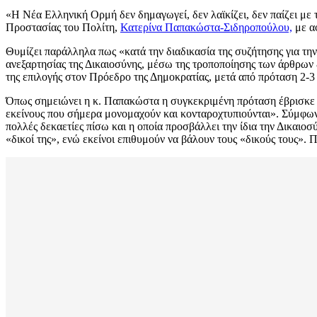
«Η Νέα Ελληνική Ορμή δεν δημαγωγεί, δεν λαϊκίζει, δεν παίζει με
Προστασίας του Πολίτη,
Κατερίνα Παπακώστα-Σιδηροπούλου,
με αφ
Θυμίζει παράλληλα πως «κατά την διαδικασία της συζήτησης για τη
ανεξαρτησίας της Δικαιοσύνης, μέσω της τροποποίησης των άρθρων
της επιλογής στον Πρόεδρο της Δημοκρατίας, μετά από πρόταση 2-
Όπως σημειώνει η κ. Παπακώστα η συγκεκριμένη πρόταση έβρισκε 
εκείνους που σήμερα μονομαχούν και κονταροχτυπιούνται». Σύμφωνα
πολλές δεκαετίες πίσω και η οποία προσβάλλει την ίδια την Δικαιοσ
«δικοί της», ενώ εκείνοι επιθυμούν να βάλουν τους «δικούς τους».