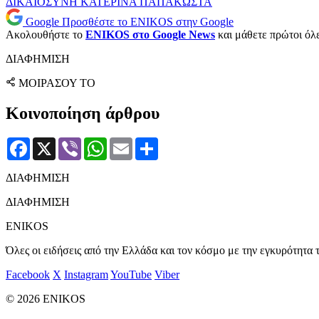
ΔΙΚΑΙΟΣΥΝΗ
ΚΑΤΕΡΙΝΑ ΠΑΠΑΚΩΣΤΑ
Google
Προσθέστε το ENIKOS στην Google
Ακολουθήστε το
ENIKOS στο Google News
και μάθετε πρώτοι όλες
ΔΙΑΦΗΜΙΣΗ
ΜΟΙΡΑΣΟΥ ΤΟ
Κοινοποίηση άρθρου
Facebook
X
Viber
WhatsApp
Email
Μοιραστείτε
ΔΙΑΦΗΜΙΣΗ
ΔΙΑΦΗΜΙΣΗ
ENIKOS
Όλες οι ειδήσεις από την Ελλάδα και τον κόσμο με την εγκυρότητα τ
Facebook
X
Instagram
YouTube
Viber
© 2026 ENIKOS