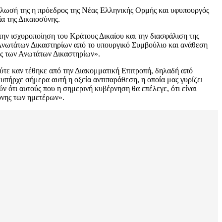
 δήλωσή της η πρόεδρος της Νέας Ελληνικής Ορμής και υφυπουργός
α της Δικαιοσύνης.
ην ισχυροποίηση του Κράτους Δικαίου και την διασφάλιση της
 Ανωτάτων Δικαστηρίων από το υπουργικό Συμβούλιο και ανάθεση
ες των Ανωτάτων Δικαστηρίων».
τε καν τέθηκε από την Διακομματική Επιτροπή, δηλαδή από
πήρχε σήμερα αυτή η οξεία αντιπαράθεση, η οποία μας γυρίζει
ύν ότι αυτούς που η σημερινή κυβέρνηση θα επέλεγε, ότι είναι
σύνης των ημετέρων».