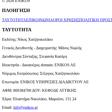
© 2026 ENIKOS
ΠΛΟΗΓΗΣΗ
ΤΑΥΤΟΤΗΤΑ
ΕΠΙΚΟΙΝΩΝΙΑ
ΟΡΟΙ ΧΡΗΣΗΣ
ΠΟΛΙΤΙΚΗ ΠΡΟΣ
ΤΑΥΤΟΤΗΤΑ
Εκδότης:
Νίκος Χατζηνικολάου
Γενικός Διευθυντής - Διαχειριστής:
Μάνος Νιφλής
Διευθύντρια Σύνταξης:
Στεφανία Κασίμη
Ιδιοκτησία - Δικαιούχος domain:
ENIKOS AE
Νόμιμος Εκπρόσωπος:
Στέργιος Χατζηνικολάου
Επωνυμία:
ΕΝΙΚΟΣ ΥΠΗΡΕΣΙΕΣ ΔΙΑΔΙΚΤΥΟΥ ΑΕ
ΑΦΜ:
800384700
ΔΟΥ:
ΚΕΦΟΔΕ ΑΤΤΙΚΗΣ
Έδρα:
Πλαστήρα Νικολάου, Μαρούσι, 151 24
Email:
info@enikos.gr