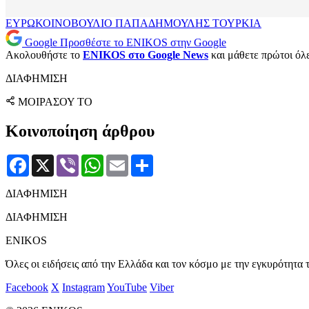
ΕΥΡΩΚΟΙΝΟΒΟΥΛΙΟ
ΠΑΠΑΔΗΜΟΥΛΗΣ
ΤΟΥΡΚΙΑ
Google
Προσθέστε το ENIKOS στην Google
Ακολουθήστε το
ENIKOS στο Google News
και μάθετε πρώτοι όλες
ΔΙΑΦΗΜΙΣΗ
ΜΟΙΡΑΣΟΥ ΤΟ
Κοινοποίηση άρθρου
Facebook
X
Viber
WhatsApp
Email
Μοιραστείτε
ΔΙΑΦΗΜΙΣΗ
ΔΙΑΦΗΜΙΣΗ
ENIKOS
Όλες οι ειδήσεις από την Ελλάδα και τον κόσμο με την εγκυρότητα τ
Facebook
X
Instagram
YouTube
Viber