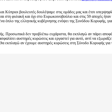
ς και Κύπριοι βουλευτές δουλέψαμε στις ομάδες μας και έτσι υπερψηφί
ίναι στη φυλακή και όχι στο Ευρωκοινοβούλιο και στις 59 αποχές ήτ
 ένα όπλο της ελληνικής κυβέρνησης ενόψει της Συνόδου Κορυφής, γιατ
φής. Προσωπικά δεν προβλέπω ευχάριστα, θα εκπλαγώ αν πάρει αποφά
αλίσει αυστηρές κυρώσεις και εργαστεί για αυτό, αντί να εξωραΐζει 
”Θα εκπλαγώ αν έχουμε αυστηρές κυρώσεις στη Σύνοδο Κορυφής για τ