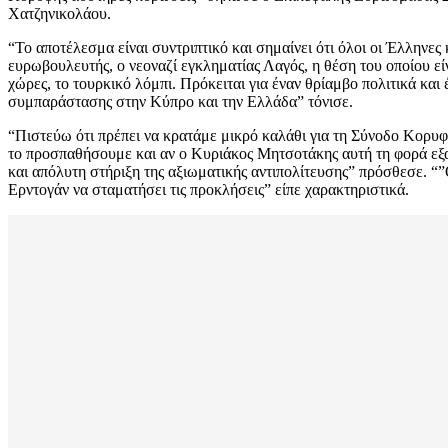
Χατζηνικολάου.
“Το αποτέλεσμα είναι συντριπτικό και σημαίνει ότι όλοι οι Έλληνε
ευρωβουλευτής, ο νεοναζί εγκληματίας Λαγός, η θέση του οποίου ε
χώρες, το τουρκικό λόμπι. Πρόκειται για έναν θρίαμβο πολιτικά και
συμπαράστασης στην Κύπρο και την Ελλάδα” τόνισε.
“Πιστεύω ότι πρέπει να κρατάμε μικρό καλάθι για τη Σύνοδο Κορυ
το προσπαθήσουμε και αν ο Κυριάκος Μητσοτάκης αυτή τη φορά εξασφ
και απόλυτη στήριξη της αξιωματικής αντιπολίτευσης” πρόσθεσε. “
Ερντογάν να σταματήσει τις προκλήσεις” είπε χαρακτηριστικά.