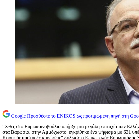
Google
Προσθέστε το ENIKOS ως προτιμώμενη πηγή στη Goo
“Χθες στο Ευρωκοινοβούλιο υπήρξε μια μεγάλη επιτυχία των Ελλή
στα Βαρώσια, στην Αμμόχωστο, εγκρίθηκε ένα ψήφισμα με 631 υπέρ κ
Κορυφής αυστηρές κυρώσεις” δήλωσε ο Επικεφαλής Ευρωομάδας Σ