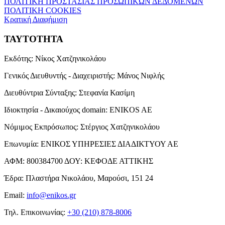
ΠΟΛΙΤΙΚΗ ΠΡΟΣΤΑΣΙΑΣ ΠΡΟΣΩΠΙΚΩΝ ΔΕΔΟΜΕΝΩΝ
ΠΟΛΙΤΙΚΗ COOKIES
Κρατική Διαφήμιση
ΤΑΥΤΟΤΗΤΑ
Εκδότης:
Νίκος Χατζηνικολάου
Γενικός Διευθυντής - Διαχειριστής:
Μάνος Νιφλής
Διευθύντρια Σύνταξης:
Στεφανία Κασίμη
Ιδιοκτησία - Δικαιούχος domain:
ENIKOS AE
Νόμιμος Εκπρόσωπος:
Στέργιος Χατζηνικολάου
Επωνυμία:
ΕΝΙΚΟΣ ΥΠΗΡΕΣΙΕΣ ΔΙΑΔΙΚΤΥΟΥ ΑΕ
ΑΦΜ:
800384700
ΔΟΥ:
ΚΕΦΟΔΕ ΑΤΤΙΚΗΣ
Έδρα:
Πλαστήρα Νικολάου, Μαρούσι, 151 24
Email:
info@enikos.gr
Τηλ. Επικοινωνίας:
+30 (210) 878-8006