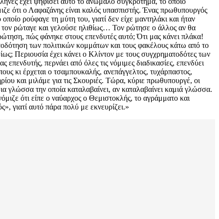
Έλληνες έχει ψηφίσει αυτό το ανώμαλο συγκρότημα, το οποίο
όμιζε ότι ο Λαφαζάνης είναι καλός υπασπιστής. Ένας πρωθυπουργός
 οποίο ρούφαγε τη μύτη του, γιατί δεν είχε μαντηλάκι και ήταν
 τι τον ρώταγε και γελούσε ηλιθίως… Τον ρώτησε ο άλλος αν θα
ερώτηση, πώς φάνηκε στους επενδυτές αυτό; Ότι μας κάνει πλάκα!
ματοδότηση των πολιτικών κομμάτων και τους φακέλους κάτω από το
μίως; Περιουσία έχει κάνει ο Κλίντον με τους συγχρηματοδότες των
ς επενδυτής, περνάει από όλες τις νόμιμες διαδικασίες, επενδύει
πους κι έρχεται ο τσαμπουκαλής, ανεπάγγελτος, τυχάρπαστος,
ηρίου και μιλάμε για τις Σκουριές. Τώρα, κύριε πρωθυπουργέ, οι
μια γλώσσα την οποία καταλαβαίνει, αν καταλαβαίνει καμιά γλώσσα.
νόμιζε ότι είπε ο ναύαρχος ο Θεμιστοκλής, το αγράμματο και
», γιατί αυτό πάρα πολύ με εκνευρίζει.»