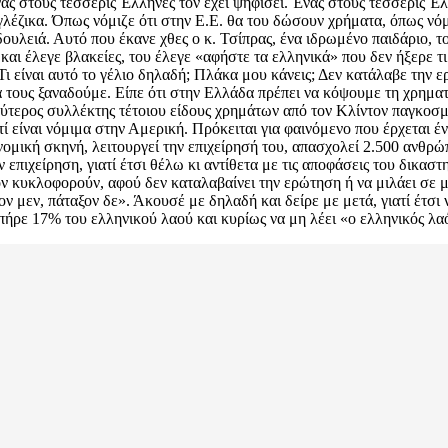
Ένας στους τέσσερις Έλληνες τον έχει ψηφίσει. Ένας στους τέσσερις 
εγγλέζικα. Όπως νόμιζε ότι στην Ε.Ε. θα του δώσουν χρήματα, όπως ν
δουλειά. Αυτό που έκανε χθες ο κ. Τσίπρας, ένα ιδρωμένο παιδάριο, το
ς και έλεγε βλακείες, του έλεγε «αφήστε τα ελληνικά» που δεν ήξερε
 Τι είναι αυτό το γέλιο δηλαδή; Πλάκα μου κάνεις; Δεν κατάλαβε την 
 να τους ξαναδούμε. Είπε ότι στην Ελλάδα πρέπει να κόψουμε τη χρη
γαλύτερος συλλέκτης τέτοιου είδους χρημάτων από τον Κλίντον παγκοσ
 είναι νόμιμα στην Αμερική. Πρόκειται για φαινόμενο που έρχεται ένα
νομική σκηνή, λειτουργεί την επιχείρησή του, απασχολεί 2.500 ανθρώ
 επιχείρηση, γιατί έτσι θέλω κι αντίθετα με τις αποφάσεις του δικαστ
ον κυκλοφορούν, αφού δεν καταλαβαίνει την ερώτηση ή να μιλάει σε 
 μεν, πάταξον δε». Άκουσέ με δηλαδή και δείρε με μετά, γιατί έτσι 
ρε 17% του ελληνικού λαού και κυρίως να μη λέει «ο ελληνικός λαός