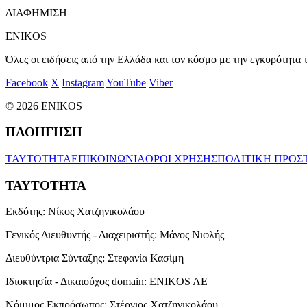
ΔΙΑΦΗΜΙΣΗ
ENIKOS
Όλες οι ειδήσεις από την Ελλάδα και τον κόσμο με την εγκυρότητα τ
Facebook
X
Instagram
YouTube
Viber
© 2026 ENIKOS
ΠΛΟΗΓΗΣΗ
ΤΑΥΤΟΤΗΤΑ
ΕΠΙΚΟΙΝΩΝΙΑ
ΟΡΟΙ ΧΡΗΣΗΣ
ΠΟΛΙΤΙΚΗ ΠΡΟΣ
ΤΑΥΤΟΤΗΤΑ
Εκδότης:
Νίκος Χατζηνικολάου
Γενικός Διευθυντής - Διαχειριστής:
Μάνος Νιφλής
Διευθύντρια Σύνταξης:
Στεφανία Κασίμη
Ιδιοκτησία - Δικαιούχος domain:
ENIKOS AE
Νόμιμος Εκπρόσωπος:
Στέργιος Χατζηνικολάου