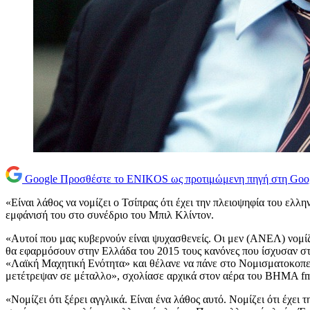
Google
Προσθέστε το ENIKOS ως προτιμώμενη πηγή στη Goo
«Είναι λάθος να νομίζει ο Τσίπρας ότι έχει την πλειοψηφία του ελλ
εμφάνισή του στο συνέδριο του Μπιλ Κλίντον.
«Αυτοί που μας κυβερνούν είναι ψυχασθενείς. Οι μεν (ΑΝΕΛ) νομίζ
θα εφαρμόσουν στην Ελλάδα του 2015 τους κανόνες που ίσχυσαν στη
«Λαϊκή Μαχητική Ενότητα» και θέλανε να πάνε στο Νομισματοκοπείο,
μετέτρεψαν σε μέταλλο», σχολίασε αρχικά στον αέρα του ΒΗΜΑ fm 
«Νομίζει ότι ξέρει αγγλικά. Είναι ένα λάθος αυτό. Νομίζει ότι έχει