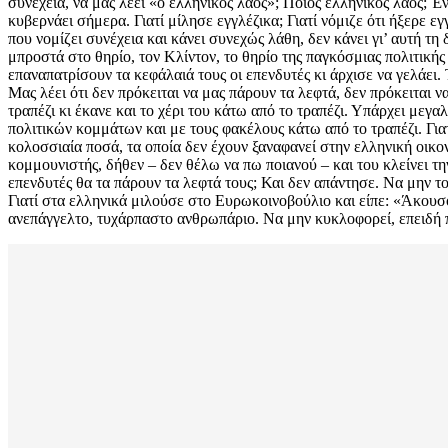
συνέχεια, να μας λέει «ο ελληνικός λαός»; Ποιος ελληνικός λαός; 
κυβερνάει σήμερα. Γιατί μίλησε εγγλέζικα; Γιατί νόμιζε ότι ήξερε 
που νομίζει συνέχεια και κάνει συνεχώς λάθη, δεν κάνει γι’ αυτή τη 
μπροστά στο θηρίο, τον Κλίντον, το θηρίο της παγκόσμιας πολιτική
επαναπατρίσουν τα κεφάλαιά τους οι επενδυτές κι άρχισε να γελάει.
Μας λέει ότι δεν πρόκειται να μας πάρουν τα λεφτά, δεν πρόκειται
τραπέζι κι έκανε και το χέρι του κάτω από το τραπέζι. Υπάρχει με
πολιτικών κομμάτων και με τους φακέλους κάτω από το τραπέζι. Γιατί
κολοσσιαία ποσά, τα οποία δεν έχουν ξαναφανεί στην ελληνική οικο
κομμουνιστής, δήθεν – δεν θέλω να πω ποιανού – και του κλείνει την
επενδυτές θα τα πάρουν τα λεφτά τους; Και δεν απάντησε. Να μην τ
Γιατί στα ελληνικά μιλούσε στο Ευρωκοινοβούλιο και είπε: «Άκουσον
ανεπάγγελτο, τυχάρπαστο ανθρωπάριο. Να μην κυκλοφορεί, επειδή πή