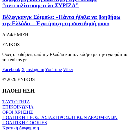
“αντιπολίτευσης α λα ΣΥΡΙΖΑ”
Βόλφγκανγκ Σόιμπλε: «Πάντα ήθελα να βοηθήσω
την Ελλάδα – Έχω ήσυχη τη συνείδησή μου»
ΔΙΑΦΗΜΙΣΗ
ENIKOS
Όλες οι ειδήσεις από την Ελλάδα και τον κόσμο με την εγκυρότητα
του enikos.gr.
Facebook
X
Instagram
YouTube
Viber
© 2026 ENIKOS
ΠΛΟΗΓΗΣΗ
ΤΑΥΤΟΤΗΤΑ
ΕΠΙΚΟΙΝΩΝΙΑ
ΟΡΟΙ ΧΡΗΣΗΣ
ΠΟΛΙΤΙΚΗ ΠΡΟΣΤΑΣΙΑΣ ΠΡΟΣΩΠΙΚΩΝ ΔΕΔΟΜΕΝΩΝ
ΠΟΛΙΤΙΚΗ COOKIES
Κρατική Διαφήμιση