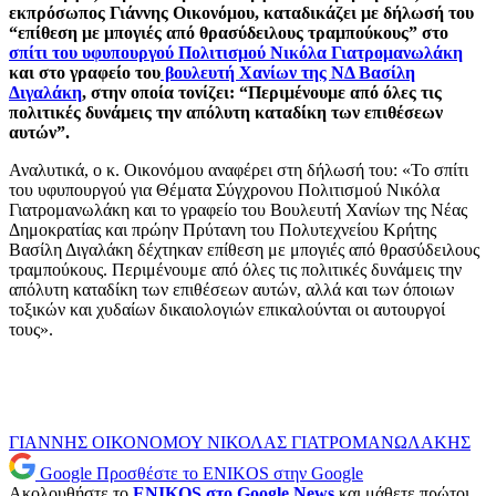
εκπρόσωπος Γιάννης Οικονόμου, καταδικάζει με δήλωσή του
“επίθεση με μπογιές από θρασύδειλους τραμπούκους” στο
σπίτι του υφυπουργού Πολιτισμού Νικόλα Γιατρομανωλάκη
και στο γραφείο του
βουλευτή Χανίων της ΝΔ Βασίλη
Διγαλάκη
, στην οποία τονίζει: “Περιμένουμε από όλες τις
πολιτικές δυνάμεις την απόλυτη καταδίκη των επιθέσεων
αυτών”.
Αναλυτικά, ο κ. Οικονόμου αναφέρει στη δήλωσή του: «Το σπίτι
του υφυπουργού για Θέματα Σύγχρονου Πολιτισμού Νικόλα
Γιατρομανωλάκη και το γραφείο του Βουλευτή Χανίων της Νέας
Δημοκρατίας και πρώην Πρύτανη του Πολυτεχνείου Κρήτης
Βασίλη Διγαλάκη δέχτηκαν επίθεση με μπογιές από θρασύδειλους
τραμπούκους. Περιμένουμε από όλες τις πολιτικές δυνάμεις την
απόλυτη καταδίκη των επιθέσεων αυτών, αλλά και των όποιων
τοξικών και χυδαίων δικαιολογιών επικαλούνται οι αυτουργοί
τους».
ΓΙΑΝΝΗΣ ΟΙΚΟΝΟΜΟΥ
ΝΙΚΟΛΑΣ ΓΙΑΤΡΟΜΑΝΩΛΑΚΗΣ
Google
Προσθέστε το ENIKOS στην Google
Ακολουθήστε το
ENIKOS στο Google News
και μάθετε πρώτοι