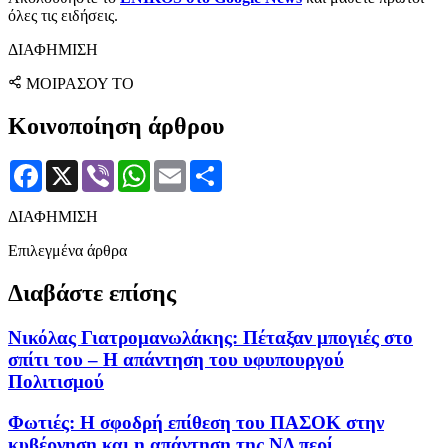
όλες τις ειδήσεις.
ΔΙΑΦΗΜΙΣΗ
ΜΟΙΡΑΣΟΥ ΤΟ
Κοινοποίηση άρθρου
Facebook
X
Viber
WhatsApp
Email
Μοιραστείτε
ΔΙΑΦΗΜΙΣΗ
Επιλεγμένα άρθρα
Διαβάστε επίσης
Νικόλας Γιατρομανωλάκης: Πέταξαν μπογιές στο
σπίτι του – Η απάντηση του υφυπουργού
Πολιτισμού
Φωτιές: Η σφοδρή επίθεση του ΠΑΣΟΚ στην
κυβέρνηση και η απάντηση της ΝΔ περί