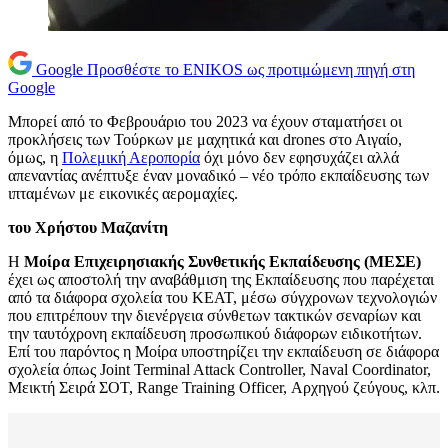
Google
Προσθέστε το ENIKOS ως προτιμώμενη πηγή στη
Google
Μπορεί από το Φεβρουάριο του 2023 να έχουν σταματήσει οι
προκλήσεις των Τούρκων με μαχητικά και drones στο Αιγαίο,
όμως, η
Πολεμική Αεροπορία
όχι μόνο δεν εφησυχάζει αλλά
απεναντίας ανέπτυξε έναν μοναδικό – νέο τρόπο εκπαίδευσης των
ιπταμένων με εικονικές αερομαχίες.
του Χρήστου Μαζανίτη
Η
Μοίρα Επιχειρησιακής Συνθετικής Εκπαίδευσης (ΜΕΣΕ)
έχει ως αποστολή την αναβάθμιση της Εκπαίδευσης που παρέχεται
από τα διάφορα σχολεία του ΚΕΑΤ, μέσω σύγχρονων τεχνολογιών
που επιτρέπουν την διενέργεια σύνθετων τακτικών σεναρίων και
την ταυτόχρονη εκπαίδευση προσωπικού διάφορων ειδικοτήτων.
Επί του παρόντος η Μοίρα υποστηρίζει την εκπαίδευση σε διάφορα
σχολεία όπως Joint Terminal Attack Controller, Naval Coordinator,
Μεικτή Σειρά ΣΟΤ, Range Training Officer, Αρχηγού ζεύγους, κλπ.