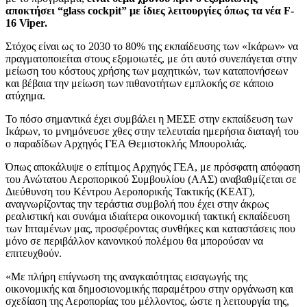
αποκτήσει “glass cockpit” με ίδιες λειτουργίες όπως τα νέα F-
16 Viper.
Στόχος είναι ως το 2030 το 80% της εκπαίδευσης των «Ικάρων» να
πραγματοποιείται στους εξομοιωτές, με ότι αυτό συνεπάγεται στην
μείωση του κόστους χρήσης των μαχητικών, των καταπονήσεων
και βέβαια την μείωση των πιθανοτήτων εμπλοκής σε κάποιο
ατύχημα.
Το πόσο σημαντικά έχει συμβάλει η ΜΕΣΕ στην εκπαίδευση των
Ικάρων, το μνημόνευσε χθες στην τελευταία ημερήσια διαταγή του
ο παραδίδων Αρχηγός ΓΕΑ Θεμιστοκλής Μπουρολιάς.
Όπως αποκάλυψε ο επίτιμος Αρχηγός ΓΕΑ, με πρόσφατη απόφαση
του Ανώτατου Αεροπορικού Συμβουλίου (ΑΑΣ) αναβαθμίζεται σε
Διεύθυνση του Κέντρου Αεροπορικής Τακτικής (ΚΕΑΤ),
αναγνωρίζοντας την τεράστια συμβολή που έχει στην άκρως
ρεαλιστική και συνάμα ιδιαίτερα οικονομική τακτική εκπαίδευση
των Ιπταμένων μας, προσφέροντας συνθήκες και καταστάσεις που
μόνο σε περιβάλλον κανονικού πολέμου θα μπορούσαν να
επιτευχθούν.
«Με πλήρη επίγνωση της αναγκαιότητας εισαγωγής της
οικονομικής και δημοσιονομικής παραμέτρου στην οργάνωση και
σχεδίαση της Αεροπορίας του μέλλοντος, ώστε η λειτουργία της,