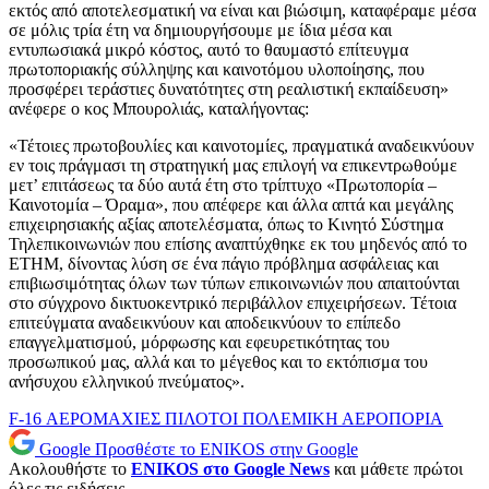
εκτός από αποτελεσματική να είναι και βιώσιμη, καταφέραμε μέσα
σε μόλις τρία έτη να δημιουργήσουμε με ίδια μέσα και
εντυπωσιακά μικρό κόστος, αυτό το θαυμαστό επίτευγμα
πρωτοποριακής σύλληψης και καινοτόμου υλοποίησης, που
προσφέρει τεράστιες δυνατότητες στη ρεαλιστική εκπαίδευση»
ανέφερε ο κος Μπουρολιάς, καταλήγοντας:
«Τέτοιες πρωτοβουλίες και καινοτομίες, πραγματικά αναδεικνύουν
εν τοις πράγμασι τη στρατηγική μας επιλογή να επικεντρωθούμε
μετ’ επιτάσεως τα δύο αυτά έτη στο τρίπτυχο «Πρωτοπορία –
Καινοτομία – Όραμα», που απέφερε και άλλα απτά και μεγάλης
επιχειρησιακής αξίας αποτελέσματα, όπως το Κινητό Σύστημα
Τηλεπικοινωνιών που επίσης αναπτύχθηκε εκ του μηδενός από το
ΕΤΗΜ, δίνοντας λύση σε ένα πάγιο πρόβλημα ασφάλειας και
επιβιωσιμότητας όλων των τύπων επικοινωνιών που απαιτούνται
στο σύγχρονο δικτυοκεντρικό περιβάλλον επιχειρήσεων. Τέτοια
επιτεύγματα αναδεικνύουν και αποδεικνύουν το επίπεδο
επαγγελματισμού, μόρφωσης και εφευρετικότητας του
προσωπικού μας, αλλά και το μέγεθος και το εκτόπισμα του
ανήσυχου ελληνικού πνεύματος».
F-16
ΑΕΡΟΜΑΧΙΕΣ
ΠΙΛΟΤΟΙ
ΠΟΛΕΜΙΚΗ ΑΕΡΟΠΟΡΙΑ
Google
Προσθέστε το ENIKOS στην Google
Ακολουθήστε το
ENIKOS στο Google News
και μάθετε πρώτοι
όλες τις ειδήσεις.