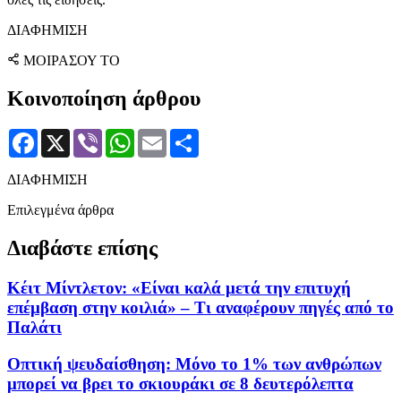
ΔΙΑΦΗΜΙΣΗ
ΜΟΙΡΑΣΟΥ ΤΟ
Κοινοποίηση άρθρου
Facebook
X
Viber
WhatsApp
Email
Μοιραστείτε
ΔΙΑΦΗΜΙΣΗ
Επιλεγμένα άρθρα
Διαβάστε επίσης
Κέιτ Μίντλετον: «Είναι καλά μετά την επιτυχή
επέμβαση στην κοιλιά» – Τι αναφέρουν πηγές από το
Παλάτι
Οπτική ψευδαίσθηση: Μόνο το 1% των ανθρώπων
μπορεί να βρει το σκιουράκι σε 8 δευτερόλεπτα