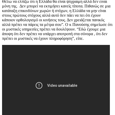
Θέλω να ελπίζω ότι η Ελλάδα θα είναι ψύχραιμη αλλά δεν ειναι
μόνη της. Δεν μπορεί να εκτιμήσει κανείς τίποτα. Πιθανώς σε μια
κατάταξη επικινδύνων χωρών ή στόχων, η Ελλάδα να μην είναι
στους πρώτους στόχους αλλά αυτό δεν πάει να πει ότι έχουν
κάποιον ορθολογισμό οι κινήσεις τους. Δεν χρειάζεται πανικός
αλλά πρέπει να πάρεις τα μέτρα σου”. Ο κ Πανούσης σημείωσε ότι
οι μυστικές υπηρεσίες πρέπει να δουλέψουν. “Εδώ έχουμε μια
άποψη ότι δεν πρέπει να υπάρχει αποτροπή στα σύνορα , ότι δεν
πρέπει οι μυστικές να έχουν πληροφόρηση”, είπε.