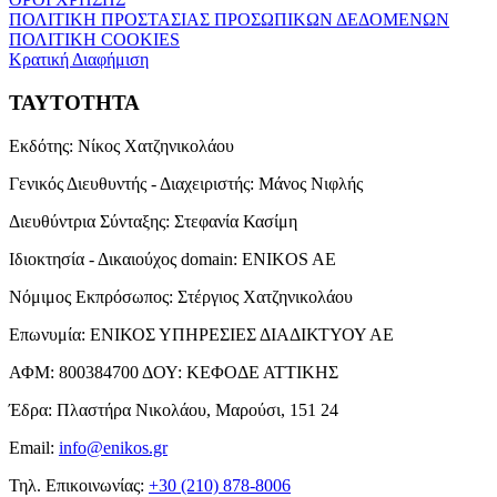
ΠΟΛΙΤΙΚΗ ΠΡΟΣΤΑΣΙΑΣ ΠΡΟΣΩΠΙΚΩΝ ΔΕΔΟΜΕΝΩΝ
ΠΟΛΙΤΙΚΗ COOKIES
Κρατική Διαφήμιση
ΤΑΥΤΟΤΗΤΑ
Εκδότης:
Νίκος Χατζηνικολάου
Γενικός Διευθυντής - Διαχειριστής:
Μάνος Νιφλής
Διευθύντρια Σύνταξης:
Στεφανία Κασίμη
Ιδιοκτησία - Δικαιούχος domain:
ENIKOS AE
Νόμιμος Εκπρόσωπος:
Στέργιος Χατζηνικολάου
Επωνυμία:
ΕΝΙΚΟΣ ΥΠΗΡΕΣΙΕΣ ΔΙΑΔΙΚΤΥΟΥ ΑΕ
ΑΦΜ:
800384700
ΔΟΥ:
ΚΕΦΟΔΕ ΑΤΤΙΚΗΣ
Έδρα:
Πλαστήρα Νικολάου, Μαρούσι, 151 24
Email:
info@enikos.gr
Τηλ. Επικοινωνίας:
+30 (210) 878-8006