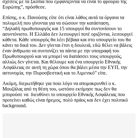
σχέσεις με τα Σκόπια που εμφανίζονται να είναι το φρούριο της
Ευρώπης”, πρόσθεσε.
Επίσης, ο κ. Πανούσης είπε ότι είναι λάθος αυτά τα όργανα τα
πολυμελή που γίνονται για να σώσουν την κατάσταση.
“Δηλαδή πρωθυπουργός και 15 υπουργοί θα συντονίσουν το
ασυντόνιστο. Η Ελλάδα δεν λειτουργεί ποτέ οριζόντια, λειτουργεί
κάθετα. Κάθε υπουργός θα λέει βέβαια και στο υπουργείο του θα
κάνει τα δικά του. Δεν γίνεται έτσι η δουλειά, εδώ θέλει να βάλεις
έναν άνθρωπο να συντονίζει τα πάντα με την υπογραφή του
Πρωθυπουργού και να μπορεί να διατάσσει τους υπουργούς,
αλλιώς δεν γίνεται. Και θέλουμε και ένα υπουργείο Εθνικής
Ασφάλειας σε αυτή τη χώρα όπου θα βάλει μέσα την ΕΥΠ, την
αστυνομία, την Πυροσβεστική και το Λιμενικό” είπε.
Ακόμη, διερωτήθηκε για ποιο λόγο να απομακρυνθεί ο κ.
Μουζάλας από τη θέση του, ωστόσο εκτίμησε πως δεν θα
μπορούσε να διευθύνει το υπουργείο Εθνικής Ασφάλειας που
προτείνει καθώς είναι ήρεμος, πολύ πράος και δεν έχει πολιτικό
background.