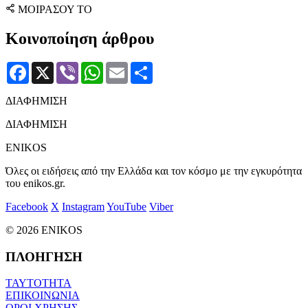
ΜΟΙΡΑΣΟΥ ΤΟ
Κοινοποίηση άρθρου
Facebook
X
Viber
WhatsApp
Email
Μοιραστείτε
ΔΙΑΦΗΜΙΣΗ
ΔΙΑΦΗΜΙΣΗ
ENIKOS
Όλες οι ειδήσεις από την Ελλάδα και τον κόσμο με την εγκυρότητα
του enikos.gr.
Facebook
X
Instagram
YouTube
Viber
© 2026 ENIKOS
ΠΛΟΗΓΗΣΗ
ΤΑΥΤΟΤΗΤΑ
ΕΠΙΚΟΙΝΩΝΙΑ
ΟΡΟΙ ΧΡΗΣΗΣ