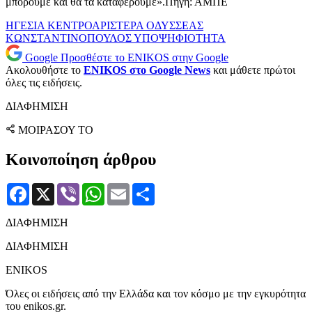
μπορούμε και θα τα καταφέρουμε».Πηγή: ΑΜΠΕ
ΗΓΕΣΙΑ
ΚΕΝΤΡΟΑΡΙΣΤΕΡΑ
ΟΔΥΣΣΕΑΣ
ΚΩΝΣΤΑΝΤΙΝΟΠΟΥΛΟΣ
ΥΠΟΨΗΦΙΟΤΗΤΑ
Google
Προσθέστε το ENIKOS στην Google
Ακολουθήστε το
ENIKOS στο Google News
και μάθετε πρώτοι
όλες τις ειδήσεις.
ΔΙΑΦΗΜΙΣΗ
ΜΟΙΡΑΣΟΥ ΤΟ
Κοινοποίηση άρθρου
Facebook
X
Viber
WhatsApp
Email
Μοιραστείτε
ΔΙΑΦΗΜΙΣΗ
ΔΙΑΦΗΜΙΣΗ
ENIKOS
Όλες οι ειδήσεις από την Ελλάδα και τον κόσμο με την εγκυρότητα
του enikos.gr.