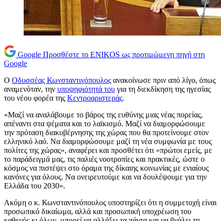
Google
Προσθέστε το ENIKOS ως προτιμώμενη πηγή στη
Google
Ο
Οδυσσέας Κωνσταντινόπουλος
ανακοίνωσε πριν από λίγο, όπως
αναμενόταν, την
υποψηφιότητά του
για τη διεκδίκηση της ηγεσίας
του νέου φορέα της
Κεντροαριστεράς
.
«Μαζί να αναλάβουμε το βάρος της ευθύνης μιας νέας πορείας,
απέναντι στα ψέματα και το λαϊκισμό. Μαζί να διαμορφώσουμε
την πρόταση διακυβέρνησης της χώρας που θα προτείνουμε στον
ελληνικό λαό. Να διαμορφώσουμε μαζί τη νέα συμφωνία με τους
πολίτες της χώρας», αναφέρει και προσθέτει ότι «πρώτοι εμείς, με
το παράδειγμά μας, τις παλιές νοοτροπίες και πρακτικές, ώστε ο
κόσμος να πιστέψει στο όραμα της δίκαιης κοινωνίας με ενιαίους
κανόνες για όλους. Να ονειρευτούμε και να δουλέψουμε για την
Ελλάδα του 2030».
Ακόμη ο κ. Κωνσταντινόπουλος υποστηρίζει ότι η συμμετοχή είναι
προσωπικό δικαίωμα, αλλά και προσωπική υποχρέωση του
καθενός κι όλων, μπορεί να αλλάξει τα πάντα και να βγάλει τη