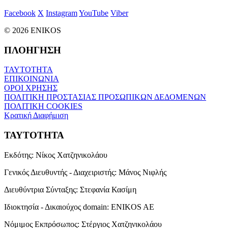
Facebook
X
Instagram
YouTube
Viber
© 2026 ENIKOS
ΠΛΟΗΓΗΣΗ
ΤΑΥΤΟΤΗΤΑ
ΕΠΙΚΟΙΝΩΝΙΑ
ΟΡΟΙ ΧΡΗΣΗΣ
ΠΟΛΙΤΙΚΗ ΠΡΟΣΤΑΣΙΑΣ ΠΡΟΣΩΠΙΚΩΝ ΔΕΔΟΜΕΝΩΝ
ΠΟΛΙΤΙΚΗ COOKIES
Κρατική Διαφήμιση
ΤΑΥΤΟΤΗΤΑ
Εκδότης:
Νίκος Χατζηνικολάου
Γενικός Διευθυντής - Διαχειριστής:
Μάνος Νιφλής
Διευθύντρια Σύνταξης:
Στεφανία Κασίμη
Ιδιοκτησία - Δικαιούχος domain:
ENIKOS AE
Νόμιμος Εκπρόσωπος:
Στέργιος Χατζηνικολάου