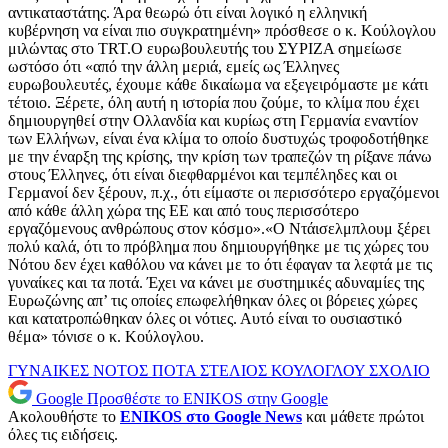
αντικαταστάτης. Άρα θεωρώ ότι είναι λογικό η ελληνική
κυβέρνηση να είναι πιο συγκρατημένη» πρόσθεσε ο κ. Κούλογλου
μιλώντας στο ΤRT.Ο ευρωβουλευτής του ΣΥΡΙΖΑ σημείωσε
ωστόσο ότι «από την άλλη μεριά, εμείς ως Έλληνες
ευρωβουλευτές, έχουμε κάθε δικαίωμα να εξεγειρόμαστε με κάτι
τέτοιο. Ξέρετε, όλη αυτή η ιστορία που ζούμε, το κλίμα που έχει
δημιουργηθεί στην Ολλανδία και κυρίως στη Γερμανία εναντίον
των Ελλήνων, είναι ένα κλίμα το οποίο δυστυχώς τροφοδοτήθηκε
με την έναρξη της κρίσης, την κρίση των τραπεζών τη ρίξανε πάνω
στους Έλληνες, ότι είναι διεφθαρμένοι και τεμπέληδες και οι
Γερμανοί δεν ξέρουν, π.χ., ότι είμαστε οι περισσότερο εργαζόμενοι
από κάθε άλλη χώρα της ΕΕ και από τους περισσότερο
εργαζόμενους ανθρώπους στον κόσμο».«Ο Ντάισελμπλουμ ξέρει
πολύ καλά, ότι το πρόβλημα που δημιουργήθηκε με τις χώρες του
Νότου δεν έχει καθόλου να κάνει με το ότι έφαγαν τα λεφτά με τις
γυναίκες και τα ποτά. Έχει να κάνει με συστημικές αδυναμίες της
Ευρωζώνης απ’ τις οποίες επωφελήθηκαν όλες οι βόρειες χώρες
και κατατροπώθηκαν όλες οι νότιες. Αυτό είναι το ουσιαστικό
θέμα» τόνισε ο κ. Κούλογλου.
ΓΥΝΑΙΚΕΣ
ΝΟΤΟΣ
ΠΟΤΑ
ΣΤΕΛΙΟΣ ΚΟΥΛΟΓΛΟΥ
ΣΧΟΛΙΟ
Google
Προσθέστε το ENIKOS στην Google
Ακολουθήστε το
ENIKOS στο Google News
και μάθετε πρώτοι
όλες τις ειδήσεις.