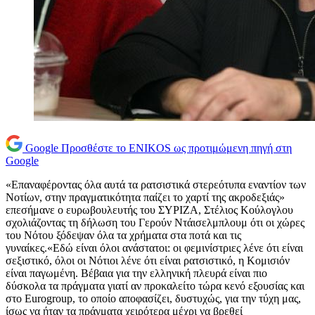
Google
Προσθέστε το ENIKOS ως προτιμώμενη πηγή στη
Google
«Επαναφέροντας όλα αυτά τα ρατσιστικά στερεότυπα εναντίον των
Νοτίων, στην πραγματικότητα παίζει το χαρτί της ακροδεξιάς»
επεσήμανε ο ευρωβουλευτής του ΣΥΡΙΖΑ, Στέλιος Κούλογλου
σχολιάζοντας τη δήλωση του Γερούν Ντάισελμπλουμ ότι οι χώρες
του Νότου ξόδεψαν όλα τα χρήματα στα ποτά και τις
γυναίκες.«Εδώ είναι όλοι ανάστατοι: οι φεμινίστριες λένε ότι είναι
σεξιστικό, όλοι οι Νότιοι λένε ότι είναι ρατσιστικό, η Κομισιόν
είναι παγωμένη. Βέβαια για την ελληνική πλευρά είναι πιο
δύσκολα τα πράγματα γιατί αν προκαλείτο τώρα κενό εξουσίας και
στο Eurogroup, το οποίο αποφασίζει, δυστυχώς, για την τύχη μας,
ίσως να ήταν τα πράγματα χειρότερα μέχρι να βρεθεί