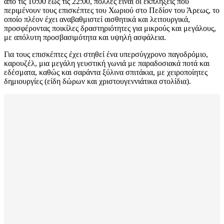
από τις 10:00 έως τις 22:00, πολλές είναι οι εκπλήξεις που
περιμένουν τους επισκέπτες του Χωριού στο Πεδίον του Άρεως, το
οποίο πλέον έχει αναβαθμιστεί αισθητικά και λειτουργικά,
προσφέροντας ποικίλες δραστηριότητες για μικρούς και μεγάλους,
με απόλυτη προσβασιμότητα και υψηλή ασφάλεια.
Για τους επισκέπτες έχει στηθεί ένα υπερσύγχρονο παγοδρόμιο,
καρουζέλ, μια μεγάλη γευστική γωνιά με παραδοσιακά ποτά και
εδέσματα, καθώς και σαράντα ξύλινα σπιτάκια, με χειροποίητες
δημιουργίες (είδη δώρων και χριστουγεννιάτικα στολίδια).