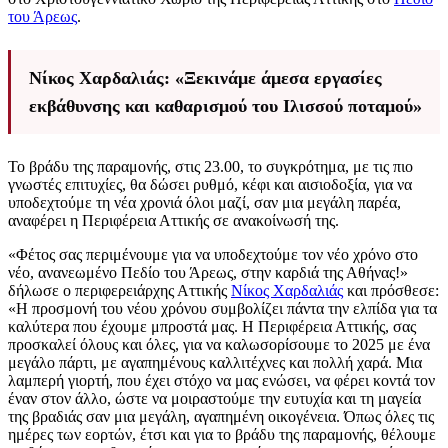
του Άρεως
.
Νίκος Χαρδαλιάς: «Ξεκινάμε άμεσα εργασίες
εκβάθυνσης και καθαρισμού του Ιλισσού ποταμού»
Το βράδυ της παραμονής, στις 23.00, το συγκρότημα, με τις πιο
γνωστές επιτυχίες, θα δώσει ρυθμό, κέφι και αισιοδοξία, για να
υποδεχτούμε τη νέα χρονιά όλοι μαζί, σαν μια μεγάλη παρέα,
αναφέρει η Περιφέρεια Αττικής σε ανακοίνωσή της.
«Φέτος σας περιμένουμε για να υποδεχτούμε τον νέο χρόνο στο
νέο, ανανεωμένο Πεδίο του Άρεως, στην καρδιά της Αθήνας!»
δήλωσε ο περιφερειάρχης Αττικής
Νίκος Χαρδαλιάς
και πρόσθεσε:
«Η προσμονή του νέου χρόνου συμβολίζει πάντα την ελπίδα για τα
καλύτερα που έχουμε μπροστά μας. Η Περιφέρεια Αττικής, σας
προσκαλεί όλους και όλες, για να καλωσορίσουμε το 2025 με ένα
μεγάλο πάρτι, με αγαπημένους καλλιτέχνες και πολλή χαρά. Μια
λαμπερή γιορτή, που έχει στόχο να μας ενώσει, να φέρει κοντά τον
έναν στον άλλο, ώστε να μοιραστούμε την ευτυχία και τη μαγεία
της βραδιάς σαν μια μεγάλη, αγαπημένη οικογένεια. Όπως όλες τις
ημέρες των εορτών, έτσι και για το βράδυ της παραμονής, θέλουμε