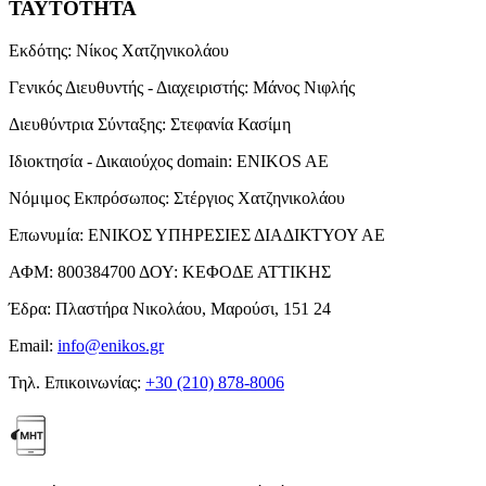
ΤΑΥΤΟΤΗΤΑ
Εκδότης:
Νίκος Χατζηνικολάου
Γενικός Διευθυντής - Διαχειριστής:
Μάνος Νιφλής
Διευθύντρια Σύνταξης:
Στεφανία Κασίμη
Ιδιοκτησία - Δικαιούχος domain:
ENIKOS AE
Νόμιμος Εκπρόσωπος:
Στέργιος Χατζηνικολάου
Επωνυμία:
ΕΝΙΚΟΣ ΥΠΗΡΕΣΙΕΣ ΔΙΑΔΙΚΤΥΟΥ ΑΕ
ΑΦΜ:
800384700
ΔΟΥ:
ΚΕΦΟΔΕ ΑΤΤΙΚΗΣ
Έδρα:
Πλαστήρα Νικολάου, Μαρούσι, 151 24
Email:
info@enikos.gr
Τηλ. Επικοινωνίας:
+30 (210) 878-8006