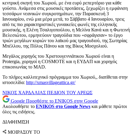
κεντρική σκηνή του Χωριού, με ένα ευρύ ρεπερτόριο για κάθε
γούστο. Ανάμεσα στις μουσικές προτάσεις, ξεχωρίζει η εμφάνιση
τεσσάρων νεανικών συγκροτημάτων, την Παρασκευή 3
Ιανουαρίου, ενώ μια μέρα μετά, το Σάββατο 4 Ιανουαρίου, τρεις
από τις πιο χαρακτηριστικές γυναικείες φωνές της ελληνικής
μουσικής, η Ελένη Τσαλιγοπούλου, η Μελίνα Κανά και η Φωτεινή
Βελεσιώτου, ερμηνεύουν τραγούδια που «σφράγισαν» το έργο
τριών μεγάλων κυριών του λαϊκού μας τραγουδιού, της Σωτηρίας
Μπέλλου, της Πόλυς Πάνου και της Βίκυς Μοσχολιού.
Μεγάλος χορηγός του Χριστουγεννιάτικου Χωριού είναι η
Protergia, χορηγοί η COSMOTE και η ΕΥΔΑΠ και χορηγός
επικοινωνίας το MAD.
Το πλήρες καλλιτεχνικό πρόγραμμα του Χωριού,, διατίθεται στην
ιστοσελίδα:
http://xmasvillageattica.gr/
ΝΙΚΟΣ ΧΑΡΔΑΛΙΑΣ
ΠΕΔΙΟΝ ΤΟΥ ΑΡΕΩΣ
Google
Προσθέστε το ENIKOS στην Google
Ακολουθήστε το
ENIKOS στο Google News
και μάθετε πρώτοι
όλες τις ειδήσεις.
ΔΙΑΦΗΜΙΣΗ
ΜΟΙΡΑΣΟΥ ΤΟ