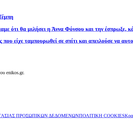
Τέμπη
ε ότι θα μιλήσει η Άννα Φόνσου και την έσπρωξε, κό
 που είχε ταμπουρωθεί σε σπίτι και απειλούσε να αυτ
ου enikos.gr.
ΤΑΣΙΑΣ ΠΡΟΣΩΠΙΚΩΝ ΔΕΔΟΜΕΝΩΝ
ΠΟΛΙΤΙΚΗ COOKIES
Κρα