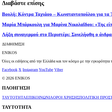
Διαβάστε επίσης
Βουλή: Κόντρα Ταχιάου – Κωνσταντοπούλου για τα 
Μαρία Μπάρκουλη για Μαρίνα Νικολαΐδου: «Της είπαμ
Λήξη συναγερμού στο Περιστέρι: Συνελήφθη ο άνδρας
ΔΙΑΦΗΜΙΣΗ
ENIKOS
Όλες οι ειδήσεις από την Ελλάδα και τον κόσμο με την εγκυρότητα τ
Facebook
X
Instagram
YouTube
Viber
© 2026 ENIKOS
ΠΛΟΗΓΗΣΗ
ΤΑΥΤΟΤΗΤΑ
ΕΠΙΚΟΙΝΩΝΙΑ
ΟΡΟΙ ΧΡΗΣΗΣ
ΠΟΛΙΤΙΚΗ ΠΡΟΣ
ΤΑΥΤΟΤΗΤΑ