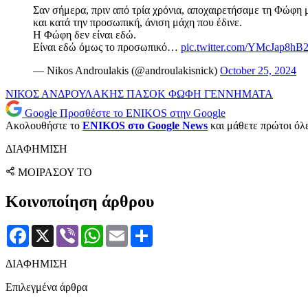
Σαν σήμερα, πριν από τρία χρόνια, αποχαιρετήσαμε τη Φώφη μ
και κατά την προσωπική, άνιση μάχη που έδινε.
Η Φώφη δεν είναι εδώ.
Είναι εδώ όμως το προσωπικό…
pic.twitter.com/YMcJap8hB
— Nikos Androulakis (@androulakisnick)
October 25, 2024
ΝΙΚΟΣ ΑΝΔΡΟΥΛΑΚΗΣ
ΠΑΣΟΚ
ΦΩΦΗ ΓΕΝΝΗΜΑΤΑ
Google
Προσθέστε το ENIKOS στην Google
Ακολουθήστε το
ENIKOS στο Google News
και μάθετε πρώτοι όλες
ΔΙΑΦΗΜΙΣΗ
ΜΟΙΡΑΣΟΥ ΤΟ
Κοινοποίηση άρθρου
Facebook
X
Viber
WhatsApp
Email
Μοιραστείτε
ΔΙΑΦΗΜΙΣΗ
Επιλεγμένα άρθρα