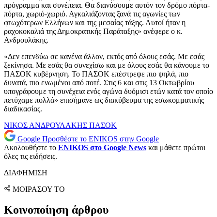
πρόγραμμα και συνέπεια. Θα διανύσουμε αυτόν τον δρόμο πόρτα-
πόρτα, χωριό-χωριό. Αγκαλιάζοντας ξανά τις αγωνίες των
φτωχότερων Ελλήνων και της μεσαίας τάξης. Αυτοί ήταν η
ραχοκοκαλιά της Δημοκρατικής Παράταξης» ανέφερε ο κ.
Ανδρουλάκης.
«Δεν επενδύω σε κανένα άλλον, εκτός από όλους εσάς. Με εσάς
ξεκίνησα. Με εσάς θα συνεχίσω και με όλους εσάς θα κάνουμε το
ΠΑΣΟΚ κυβέρνηση. Το ΠΑΣΟΚ επέστρεψε πιο ψηλά, πιο
δυνατά, πιο ενωμένοι από ποτέ. Στις 6 και στις 13 Οκτωβρίου
υπογράφουμε τη συνέχεια ενός αγώνα δυόμισι ετών κατά τον οποίο
πετύχαμε πολλά» επισήμανε ως διακύβευμα της εσωκομματικής
διαδικασίας.
ΝΙΚΟΣ ΑΝΔΡΟΥΛΑΚΗΣ
ΠΑΣΟΚ
Google
Προσθέστε το ENIKOS στην Google
Ακολουθήστε το
ENIKOS στο Google News
και μάθετε πρώτοι
όλες τις ειδήσεις.
ΔΙΑΦΗΜΙΣΗ
ΜΟΙΡΑΣΟΥ ΤΟ
Κοινοποίηση άρθρου