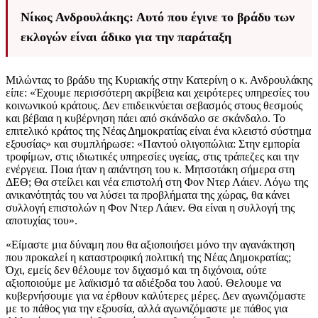
Νίκος Ανδρουλάκης: Αυτό που έγινε το βράδυ των
εκλογών είναι άδικο για την παράταξη
Μιλώντας το βράδυ της Κυριακής στην Κατερίνη ο κ. Ανδρουλάκης
είπε: «Έχουμε περισσότερη ακρίβεια και χειρότερες υπηρεσίες του
κοινωνικού κράτους. Δεν επιδεικνύεται σεβασμός στους θεσμούς
και βέβαια η κυβέρνηση πάει από σκάνδαλο σε σκάνδαλο. Το
επιτελικό κράτος της Νέας Δημοκρατίας είναι ένα κλειστό σύστημα
εξουσίας» και συμπλήρωσε: «Παντού ολιγοπώλια: Στην εμπορία
τροφίμων, στις ιδιωτικές υπηρεσίες υγείας, στις τράπεζες και την
ενέργεια. Ποια ήταν η απάντηση του κ. Μητσοτάκη σήμερα στη
ΔΕΘ; Θα στείλει και νέα επιστολή στη Φον Ντερ Λάιεν. Λόγω της
ανικανότητάς του να λύσει τα προβλήματα της χώρας, θα κάνει
συλλογή επιστολών η Φον Ντερ Λάιεν. Θα είναι η συλλογή της
αποτυχίας του».
«Είμαστε μια δύναμη που θα αξιοποιήσει μόνο την αγανάκτηση
που προκαλεί η καταστροφική πολιτική της Νέας Δημοκρατίας;
Όχι, εμείς δεν θέλουμε τον διχασμό και τη διχόνοια, ούτε
αξιοποιούμε με λαϊκισμό τα αδιέξοδα του λαού. Θελουμε να
κυβερνήσουμε για να έρθουν καλύτερες μέρες. Δεν αγωνιζόμαστε
με το πάθος για την εξουσία, αλλά αγωνιζόμαστε με πάθος για