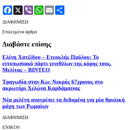
Facebook
X
Viber
WhatsApp
Email
Μοιραστείτε
ΔΙΑΦΗΜΙΣΗ
Επιλεγμένα άρθρα
Διαβάστε επίσης
Ελένη Χατζίδου – Ετεοκλής Παύλου: Το
εντυπωσιακό πάρτι γενεθλίων της κόρης τους,
Μελίτας – ΒΙΝΤΕΟ
Τραγωδία στην Κω: Νεκρός 67χρονος στο
ακρωτήρι Χελώνα Καρδάμαινας
Νέα μελέτη ανατρέπει τα δεδομένα για μία θρυλική
μάχη των Ρωμαίων
ΔΙΑΦΗΜΙΣΗ
ENIKOS