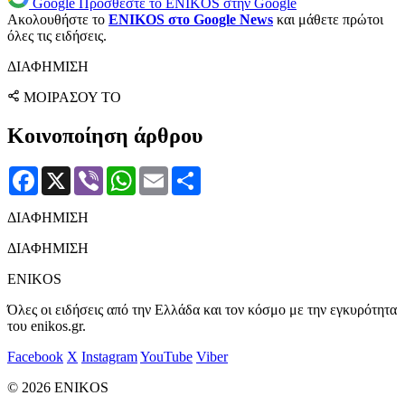
Google
Προσθέστε το ENIKOS στην Google
Ακολουθήστε το
ENIKOS στο Google News
και μάθετε πρώτοι
όλες τις ειδήσεις.
ΔΙΑΦΗΜΙΣΗ
ΜΟΙΡΑΣΟΥ ΤΟ
Κοινοποίηση άρθρου
Facebook
X
Viber
WhatsApp
Email
Μοιραστείτε
ΔΙΑΦΗΜΙΣΗ
ΔΙΑΦΗΜΙΣΗ
ENIKOS
Όλες οι ειδήσεις από την Ελλάδα και τον κόσμο με την εγκυρότητα
του enikos.gr.
Facebook
X
Instagram
YouTube
Viber
© 2026 ENIKOS