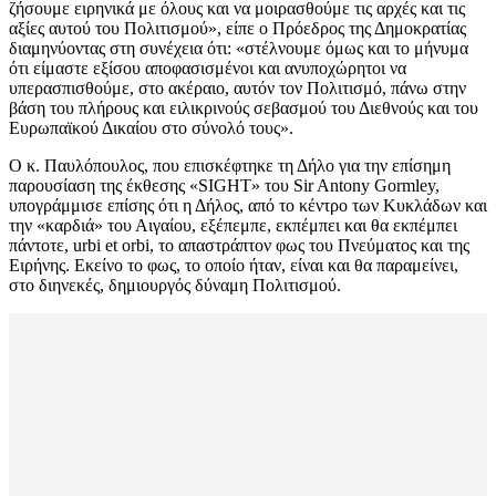
ζήσουμε ειρηνικά με όλους και να μοιρασθούμε τις αρχές και τις
αξίες αυτού του Πολιτισμού», είπε ο Πρόεδρος της Δημοκρατίας
διαμηνύοντας στη συνέχεια ότι: «στέλνουμε όμως και το μήνυμα
ότι είμαστε εξίσου αποφασισμένοι και ανυποχώρητοι να
υπερασπισθούμε, στο ακέραιο, αυτόν τον Πολιτισμό, πάνω στην
βάση του πλήρους και ειλικρινούς σεβασμού του Διεθνούς και του
Ευρωπαϊκού Δικαίου στο σύνολό τους».
Ο κ. Παυλόπουλος, που επισκέφτηκε τη Δήλο για την επίσημη
παρουσίαση της έκθεσης «SIGHT» του Sir Antony Gormley,
υπογράμμισε επίσης ότι η Δήλος, από το κέντρο των Κυκλάδων και
την «καρδιά» του Αιγαίου, εξέπεμπε, εκπέμπει και θα εκπέμπει
πάντοτε, urbi et orbi, το απαστράπτον φως του Πνεύματος και της
Ειρήνης. Εκείνο το φως, το οποίο ήταν, είναι και θα παραμείνει,
στο διηνεκές, δημιουργός δύναμη Πολιτισμού.