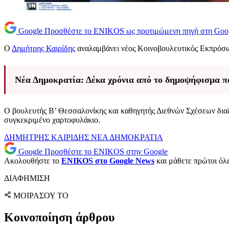
Google
Προσθέστε το ENIKOS ως προτιμώμενη πηγή στη Goo
Ο
Δημήτρης Καιρίδης
αναλαμβάνει νέος Κοινοβουλευτικός Εκπρόσ
Νέα Δημοκρατία: Δέκα χρόνια από το δημοψήφισμα πο
Ο βουλευτής Β’ Θεσσαλονίκης και καθηγητής Διεθνών Σχέσεων δια
συγκεκριμένο χαρτοφυλάκιο.
ΔΗΜΗΤΡΗΣ ΚΑΙΡΙΔΗΣ
ΝΕΑ ΔΗΜΟΚΡΑΤΙΑ
Google
Προσθέστε το ENIKOS στην Google
Ακολουθήστε το
ENIKOS στο Google News
και μάθετε πρώτοι όλες
ΔΙΑΦΗΜΙΣΗ
ΜΟΙΡΑΣΟΥ ΤΟ
Κοινοποίηση άρθρου