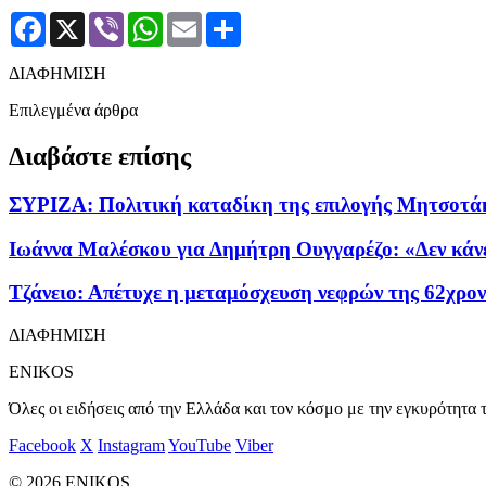
Facebook
X
Viber
WhatsApp
Email
Μοιραστείτε
ΔΙΑΦΗΜΙΣΗ
Επιλεγμένα άρθρα
Διαβάστε επίσης
ΣΥΡΙΖΑ: Πολιτική καταδίκη της επιλογής Μητσοτάκη
Ιωάννα Μαλέσκου για Δημήτρη Ουγγαρέζο: «Δεν κάνει
Τζάνειο: Απέτυχε η μεταμόσχευση νεφρών της 62χρο
ΔΙΑΦΗΜΙΣΗ
ENIKOS
Όλες οι ειδήσεις από την Ελλάδα και τον κόσμο με την εγκυρότητα τ
Facebook
X
Instagram
YouTube
Viber
© 2026 ENIKOS