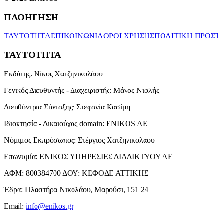
ΠΛΟΗΓΗΣΗ
ΤΑΥΤΟΤΗΤΑ
ΕΠΙΚΟΙΝΩΝΙΑ
ΟΡΟΙ ΧΡΗΣΗΣ
ΠΟΛΙΤΙΚΗ ΠΡΟΣ
ΤΑΥΤΟΤΗΤΑ
Εκδότης:
Νίκος Χατζηνικολάου
Γενικός Διευθυντής - Διαχειριστής:
Μάνος Νιφλής
Διευθύντρια Σύνταξης:
Στεφανία Κασίμη
Ιδιοκτησία - Δικαιούχος domain:
ENIKOS AE
Νόμιμος Εκπρόσωπος:
Στέργιος Χατζηνικολάου
Επωνυμία:
ΕΝΙΚΟΣ ΥΠΗΡΕΣΙΕΣ ΔΙΑΔΙΚΤΥΟΥ ΑΕ
ΑΦΜ:
800384700
ΔΟΥ:
ΚΕΦΟΔΕ ΑΤΤΙΚΗΣ
Έδρα:
Πλαστήρα Νικολάου, Μαρούσι, 151 24
Email:
info@enikos.gr