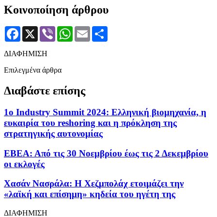
Κοινοποίηση άρθρου
Facebook
X
Viber
WhatsApp
Email
Μοιραστείτε
ΔΙΑΦΗΜΙΣΗ
Επιλεγμένα άρθρα
Διαβάστε επίσης
1ο Industry Summit 2024: Ελληνική βιομηχανία, η
ευκαιρία του reshoring και η πρόκληση της
στρατηγικής αυτονομίας
ΕΒΕΑ: Από τις 30 Νοεμβρίου έως τις 2 Δεκεμβρίου
οι εκλογές
Χασάν Νασράλα: Η Χεζμπολάχ ετοιμάζει την
«λαϊκή και επίσημη» κηδεία του ηγέτη της
ΔΙΑΦΗΜΙΣΗ