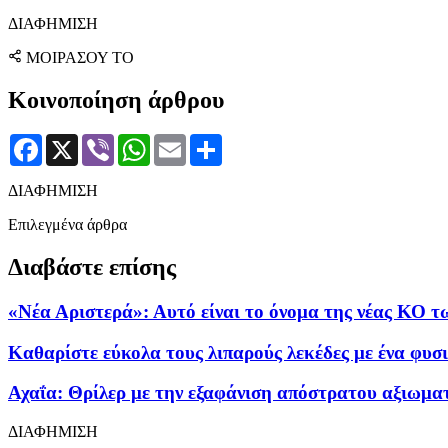
ΔΙΑΦΗΜΙΣΗ
ΜΟΙΡΑΣΟΥ ΤΟ
Κοινοποίηση άρθρου
Facebook
X
Viber
WhatsApp
Email
Μοιραστείτε
ΔΙΑΦΗΜΙΣΗ
Επιλεγμένα άρθρα
Διαβάστε επίσης
«Νέα Αριστερά»: Αυτό είναι το όνομα της νέας ΚΟ τω
Καθαρίστε εύκολα τους λιπαρούς λεκέδες με ένα φυσι
Αχαΐα: Θρίλερ με την εξαφάνιση απόστρατου αξιωμα
ΔΙΑΦΗΜΙΣΗ