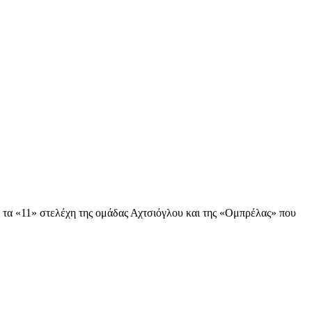
ό τα «11» στελέχη της ομάδας Αχτσιόγλου και της «Ομπρέλας» που