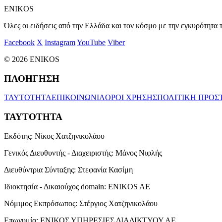
ENIKOS
Όλες οι ειδήσεις από την Ελλάδα και τον κόσμο με την εγκυρότητα τ
Facebook
X
Instagram
YouTube
Viber
© 2026 ENIKOS
ΠΛΟΗΓΗΣΗ
ΤΑΥΤΟΤΗΤΑ
ΕΠΙΚΟΙΝΩΝΙΑ
ΟΡΟΙ ΧΡΗΣΗΣ
ΠΟΛΙΤΙΚΗ ΠΡΟΣ
ΤΑΥΤΟΤΗΤΑ
Εκδότης:
Νίκος Χατζηνικολάου
Γενικός Διευθυντής - Διαχειριστής:
Μάνος Νιφλής
Διευθύντρια Σύνταξης:
Στεφανία Κασίμη
Ιδιοκτησία - Δικαιούχος domain:
ENIKOS AE
Νόμιμος Εκπρόσωπος:
Στέργιος Χατζηνικολάου
Επωνυμία:
ΕΝΙΚΟΣ ΥΠΗΡΕΣΙΕΣ ΔΙΑΔΙΚΤΥΟΥ ΑΕ