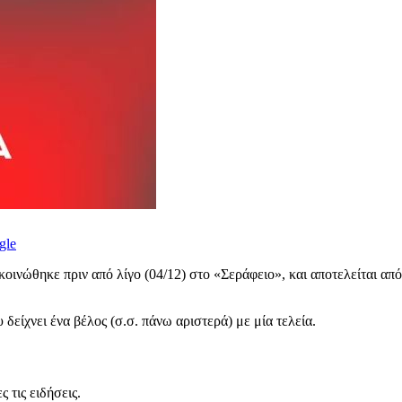
gle
οινώθηκε πριν από λίγο (04/12) στο «Σεράφειο», και αποτελείται απ
δείχνει ένα βέλος (σ.σ. πάνω αριστερά) με μία τελεία.
 τις ειδήσεις.