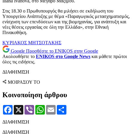
Iliana Ivanova, στο Μέγαρο Μαξίμου.
Στις 18.30 ο Πρωθυπουργός θα μιλήσει σε εκδήλωση του
Υπουργείου Ανάπτυξης με θέμα «Παραγωγικός μετασχηματισμός,
ενίσχυση των επενδύσεων και της βιομηχανίας, για ανάπτυξη και
νέες θέσεις εργασίας σε όλη την Ελλάδα», στην Εθνική
Πινακοθήκη.
ΚΥΡΙΑΚΟΣ ΜΗΤΣΟΤΑΚΗΣ
Google
Προσθέστε το ENIKOS στην Google
Ακολουθήστε το
ENIKOS στο Google News
και μάθετε πρώτοι
όλες τις ειδήσεις.
ΔΙΑΦΗΜΙΣΗ
ΜΟΙΡΑΣΟΥ ΤΟ
Κοινοποίηση άρθρου
Facebook
X
Viber
WhatsApp
Email
Μοιραστείτε
ΔΙΑΦΗΜΙΣΗ
ΔΙΑΦΗΜΙΣΗ