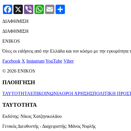
Facebook
X
Viber
WhatsApp
Email
Μοιραστείτε
ΔΙΑΦΗΜΙΣΗ
ΔΙΑΦΗΜΙΣΗ
ENIKOS
Όλες οι ειδήσεις από την Ελλάδα και τον κόσμο με την εγκυρότητα τ
Facebook
X
Instagram
YouTube
Viber
© 2026 ENIKOS
ΠΛΟΗΓΗΣΗ
ΤΑΥΤΟΤΗΤΑ
ΕΠΙΚΟΙΝΩΝΙΑ
ΟΡΟΙ ΧΡΗΣΗΣ
ΠΟΛΙΤΙΚΗ ΠΡΟΣ
ΤΑΥΤΟΤΗΤΑ
Εκδότης:
Νίκος Χατζηνικολάου
Γενικός Διευθυντής - Διαχειριστής:
Μάνος Νιφλής