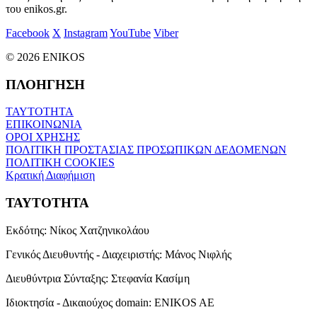
του enikos.gr.
Facebook
X
Instagram
YouTube
Viber
© 2026 ENIKOS
ΠΛΟΗΓΗΣΗ
ΤΑΥΤΟΤΗΤΑ
ΕΠΙΚΟΙΝΩΝΙΑ
ΟΡΟΙ ΧΡΗΣΗΣ
ΠΟΛΙΤΙΚΗ ΠΡΟΣΤΑΣΙΑΣ ΠΡΟΣΩΠΙΚΩΝ ΔΕΔΟΜΕΝΩΝ
ΠΟΛΙΤΙΚΗ COOKIES
Κρατική Διαφήμιση
ΤΑΥΤΟΤΗΤΑ
Εκδότης:
Νίκος Χατζηνικολάου
Γενικός Διευθυντής - Διαχειριστής:
Μάνος Νιφλής
Διευθύντρια Σύνταξης:
Στεφανία Κασίμη
Ιδιοκτησία - Δικαιούχος domain:
ENIKOS AE