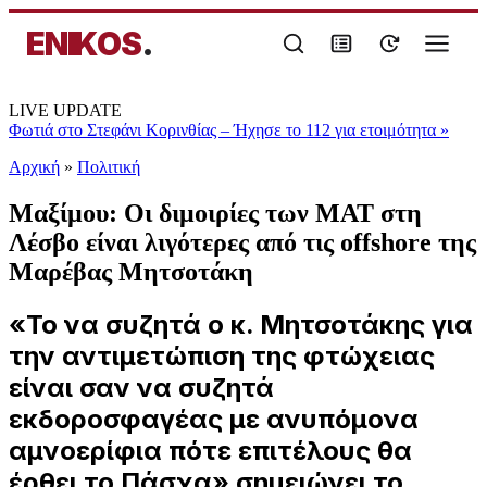
ENIKOS
.
LIVE UPDATE
Φωτιά στο Στεφάνι Κορινθίας – Ήχησε το 112 για ετοιμότητα
»
Αρχική
»
Πολιτική
Μαξίμου: Οι διμοιρίες των ΜΑΤ στη
Λέσβο είναι λιγότερες από τις offshore της
Μαρέβας Μητσοτάκη
«Το να συζητά ο κ. Μητσοτάκης για
την αντιμετώπιση της φτώχειας
είναι σαν να συζητά
εκδοροσφαγέας με ανυπόμονα
αμνοερίφια πότε επιτέλους θα
έρθει το Πάσχα» σημειώνει το