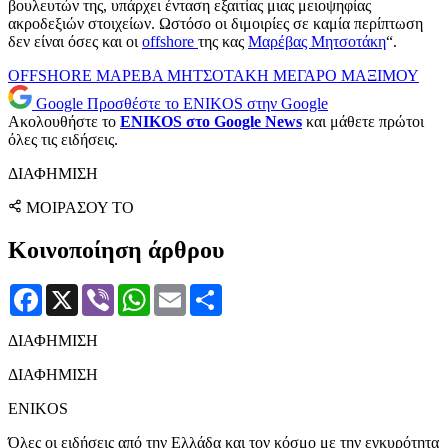
βουλευτών της, υπάρχει ένταση εξαιτίας μιας μειοψηφίας
ακροδεξιών στοιχείων. Ωστόσο οι διμοιρίες σε καμία περίπτωση
δεν είναι όσες και οι
offshore
της κας
Μαρέβας Μητσοτάκη
“.
OFFSHORE
ΜΑΡΕΒΑ ΜΗΤΣΟΤΑΚΗ
ΜΕΓΑΡΟ ΜΑΞΙΜΟΥ
Google
Προσθέστε το ENIKOS στην Google
Ακολουθήστε το
ENIKOS στο Google News
και μάθετε πρώτοι
όλες τις ειδήσεις.
ΔΙΑΦΗΜΙΣΗ
ΜΟΙΡΑΣΟΥ ΤΟ
Κοινοποίηση άρθρου
Facebook
X
Viber
WhatsApp
Email
Μοιραστείτε
ΔΙΑΦΗΜΙΣΗ
ΔΙΑΦΗΜΙΣΗ
ENIKOS
Όλες οι ειδήσεις από την Ελλάδα και τον κόσμο με την εγκυρότητα