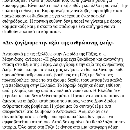
πολιτικός δεν έκανε τη δουλειά του, να πηγαίνει a priori για
κακούργημα. Είναι άλλο η πολιτική ευθύνη και άλλο η ποινική. Την
πολιτική ευθύνη ο κ. Καραμανλής την ανέλαβε, παραιτήθηκε και
προχώρησαν οι διαδικασίες για να έχουμε έναν ασφαλή
σιδηρόδρομο. Η ποινική ευθύνη δεν μπορεί να γίνεται με όρους
κομματικούς και με σκοπό να φτιάξουμε ένα αφήγημα για να
σταθούν πολιτικά τα κόμματα».
«Δεν ζυγίζουμε την αξία της ανθρώπινης ζωής»
Αναφορικά με τις εξελίξεις στην Λωρίδα της Γάζας, ο κ.
Μαρινάκης ανέφερε: «Η χώρα μας έχει ξεκάθαρη και αυτονόητη
στάση στο θέμα της Γάζας. Δε ζυγίζουμε την αξία της ανθρώπινης
ζωής. Επιδιώκουμε με δικές μας κινήσεις να διευκολύνουμε κάθε
προσπάθεια ανθρωπιστικής βοήθειας στη Γάζα με διάφορες
πρωτοβουλίες, όπως το ότι έχουμε δεχθεί τραυματισμένα παιδιά
για περίθαλψη στην Ελλάδα. Το Ισραήλ δέχθηκε άδικη επίθεση
από η Χαμάς και όχι από τον παλαιστινιακό λαό. Η Ελλάδα δεν
μεροληπτεί και δεν κλείνει τα μάτια. Πρέπει να προστατευτούν οι
άμαχοι, να υπάρξει κατάπαυση του πυρός, να ανοίξουν δίοδοι
ανθρωπιστικής βοήθειας. Η χώρα μας θα συνταχθεί με ό,τι
αποφασιστεί στο Συμβούλιο Ασφαλείας. Αλίμονο αν δεν
συντασσόμαστε ως άνθρωποι πρώτα απ’ όλα, δεν πρέπει να
αμφισβητείται κάτι τέτοιο. Αυτό δε σημαίνει ότι θα αλλάξουμε την
ιστορία. Όλο αυτό στη Γάζα ξεκίνησε από μια κατάφορη άδικη