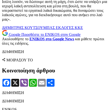
Ιούλη λοιπόν, να δώσουμε αυτή τη μάχη, έτσι ώστε να υπάρξει μια
ισχυρή λαϊκή αντιπολίτευση και μέσα στη βουλή, που θα
υπερασπιστεί τα εργατικά λαϊκά δικαιώματα, θα δυναμώσει τους
λαϊκούς αγώνες, για να διεκδικήσουμε αυτό που ανήκει στο λαό
μας».
ΔΗΜΗΤΡΗΣ ΚΟΥΤΣΟΥΜΠΑΣ
ΕΚΛΟΓΕΣ
ΚΚΕ
Google
Προσθέστε το ENIKOS στην Google
Ακολουθήστε το
ENIKOS στο Google News
και μάθετε πρώτοι
όλες τις ειδήσεις.
ΔΙΑΦΗΜΙΣΗ
ΜΟΙΡΑΣΟΥ ΤΟ
Κοινοποίηση άρθρου
Facebook
X
Viber
WhatsApp
Email
Μοιραστείτε
ΔΙΑΦΗΜΙΣΗ
ΔΙΑΦΗΜΙΣΗ
ENIKOS