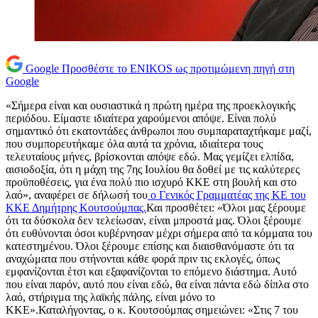
Google
Προσθέστε το ENIKOS ως προτιμώμενη πηγή στη
Google
«Σήμερα είναι και ουσιαστικά η πρώτη ημέρα της προεκλογικής
περιόδου. Είμαστε ιδιαίτερα χαρούμενοι απόψε. Είναι πολύ
σημαντικό ότι εκατοντάδες άνθρωποι που συμπαραταχτήκαμε μαζί,
που συμπορευτήκαμε όλα αυτά τα χρόνια, ιδιαίτερα τους
τελευταίους μήνες, βρίσκονται απόψε εδώ. Μας γεμίζει ελπίδα,
αισιοδοξία, ότι η μάχη της 7ης Ιουλίου θα δοθεί με τις καλύτερες
προϋποθέσεις, για ένα πολύ πιο ισχυρό ΚΚΕ στη βουλή και στο
λαό», αναφέρει σε δήλωσή του
ο Γενικός Γραμματέας της ΚΕ του
ΚΚΕ Δημήτρης Κουτσούμπας.
Και προσθέτει: «Όλοι μας ξέρουμε
ότι τα δύσκολα δεν τελείωσαν, είναι μπροστά μας. Όλοι ξέρουμε
ότι ευθύνονται όσοι κυβέρνησαν μέχρι σήμερα από τα κόμματα του
κατεστημένου. Όλοι ξέρουμε επίσης και διαισθανόμαστε ότι τα
αναχώματα που στήνονται κάθε φορά πριν τις εκλογές, όπως
εμφανίζονται έτσι και εξαφανίζονται το επόμενο διάστημα. Αυτό
που είναι παρόν, αυτό που είναι εδώ, θα είναι πάντα εδώ δίπλα στο
λαό, στήριγμα της λαϊκής πάλης, είναι μόνο το
ΚΚΕ».Καταλήγοντας, ο κ. Κουτσούμπας σημειώνει: «Στις 7 του