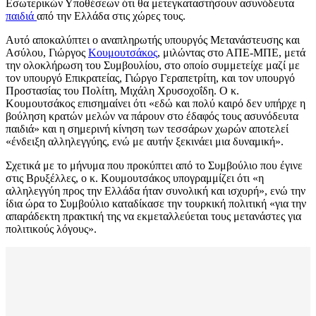
Εσωτερικών Υποθέσεων ότι θα μετεγκαταστήσουν ασυνόδευτα
παιδιά
από την Ελλάδα στις χώρες τους.
Αυτό αποκαλύπτει ο αναπληρωτής υπουργός Μετανάστευσης και
Ασύλου, Γιώργος
Κουμουτσάκος
, μιλώντας στο ΑΠΕ-ΜΠΕ, μετά
την ολοκλήρωση του Συμβουλίου, στο οποίο συμμετείχε μαζί με
τον υπουργό Επικρατείας, Γιώργο Γεραπετρίτη, και τον υπουργό
Προστασίας του Πολίτη, Μιχάλη Χρυσοχοΐδη. Ο κ.
Κουμουτσάκος επισημαίνει ότι «εδώ και πολύ καιρό δεν υπήρχε η
βούληση κρατών μελών να πάρουν στο έδαφός τους ασυνόδευτα
παιδιά» και η σημερινή κίνηση των τεσσάρων χωρών αποτελεί
«ένδειξη αλληλεγγύης, ενώ με αυτήν ξεκινάει μια δυναμική».
Σχετικά με το μήνυμα που προκύπτει από το Συμβούλιο που έγινε
στις Βρυξέλλες, ο κ. Κουμουτσάκος υπογραμμίζει ότι «η
αλληλεγγύη προς την Ελλάδα ήταν συνολική και ισχυρή», ενώ την
ίδια ώρα το Συμβούλιο καταδίκασε την τουρκική πολιτική «για την
απαράδεκτη πρακτική της να εκμεταλλεύεται τους μετανάστες για
πολιτικούς λόγους».