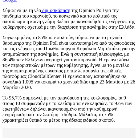
Σύμφωνα με τη νέα
δημοσκόπηση
της Opinion Poll για την
πανδημία του κορονοϊού, το κοινωνικό και το πολιτικό της
αποτύπωμα η κοινή γνώμη βλέπει με ικανοποίηση τις ενέργειες της
κυβέρνησης σχετικά με την διαχείριση της πανδημίας στην Ελλάδα.
Συγκεκριμένα, το 85% των πολιτών, σύμφωνα με το μηνιαίο
βαρόμετρο της Opinion Poll είναι ικανοποιημένο από τις αποφάσεις
και τις ενέργειες του Πρωθυπουργού Κυριάκου Μητσοτάκη για την
αντιμετώπιση της πανδημίας. Ενώ η συντριπτική πλειοψηφία, με
86,4% των Ελλήνων ανησυχεί για τον κορονοϊό. Η έρευνα λόγω
των περιοριστικών μέτρων της κυβέρνησης, έγινε με το μοντέλο
της απομακρυσμένης εργασίας με την λειτουργία της ειδικής
πλατφόρμας CloudCallCenter. Η έρευνα πραγματοποιήθηκε σε
συνολικά 1.095 νοικοκυριά το χρονικά διάστημα 23 Μαρτίου με 26
Μαρτίου 2020.
Το 95,7% συμφωνεί με την απαγόρευση της κυκλοφορίας, οι 9
στους 10 συμφωνούν με το κλείσιμο των εκκλησιών, το 93% των
ερωτηθέντων δηλώνει ικανοποιημένο από την καθημερινή
ενημέρωση από τον Σωτήρη Τσιόδρα. Μάλιστα, το 75%
χαρακτηρίζει θετικό το μέτρο της άδειας ειδικού σκοπού.