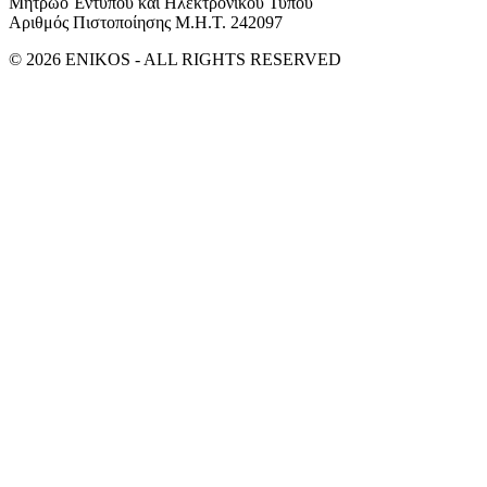
Μητρώο Έντυπου και Ηλεκτρονικού Τύπου
Αριθμός Πιστοποίησης Μ.Η.Τ. 242097
© 2026 ENIKOS - ALL RIGHTS RESERVED