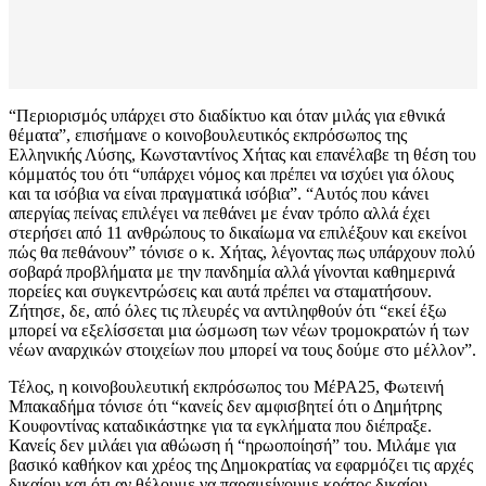
“Περιορισμός υπάρχει στο διαδίκτυο και όταν μιλάς για εθνικά
θέματα”, επισήμανε ο κοινοβουλευτικός εκπρόσωπος της
Ελληνικής Λύσης, Κωνσταντίνος Χήτας και επανέλαβε τη θέση του
κόμματός του ότι “υπάρχει νόμος και πρέπει να ισχύει για όλους
και τα ισόβια να είναι πραγματικά ισόβια”. “Αυτός που κάνει
απεργίας πείνας επιλέγει να πεθάνει με έναν τρόπο αλλά έχει
στερήσει από 11 ανθρώπους το δικαίωμα να επιλέξουν και εκείνοι
πώς θα πεθάνουν” τόνισε ο κ. Χήτας, λέγοντας πως υπάρχουν πολύ
σοβαρά προβλήματα με την πανδημία αλλά γίνονται καθημερινά
πορείες και συγκεντρώσεις και αυτά πρέπει να σταματήσουν.
Ζήτησε, δε, από όλες τις πλευρές να αντιληφθούν ότι “εκεί έξω
μπορεί να εξελίσσεται μια ώσμωση των νέων τρομοκρατών ή των
νέων αναρχικών στοιχείων που μπορεί να τους δούμε στο μέλλον”.
Τέλος, η κοινοβουλευτική εκπρόσωπος του ΜέΡΑ25, Φωτεινή
Μπακαδήμα τόνισε ότι “κανείς δεν αμφισβητεί ότι ο Δημήτρης
Κουφοντίνας καταδικάστηκε για τα εγκλήματα που διέπραξε.
Κανείς δεν μιλάει για αθώωση ή “ηρωοποίησή” του. Μιλάμε για
βασικό καθήκον και χρέος της Δημοκρατίας να εφαρμόζει τις αρχές
δικαίου και ότι αν θέλουμε να παραμείνουμε κράτος δικαίου