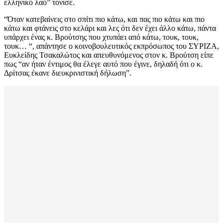
ελληνικό λαό” τόνισε.
“Όταν κατεβαίνεις στο σπίτι πιο κάτω, και πας πιο κάτω και πιο
κάτω και φτάνεις στο κελάρι και λες ότι δεν έχει άλλο κάτω, πάντα
υπάρχει ένας κ. Βρούτσης που χτυπάει από κάτω, τουκ, τουκ,
τουκ… “, απάντησε ο κοινοβουλευτικός εκπρόσωπος του ΣΥΡΙΖΑ,
Ευκλείδης Τσακαλώτος και απευθυνόμενος στον κ. Βρούτση είπε
πως “αν ήταν έντιμος θα έλεγε αυτό που έγινε, δηλαδή ότι ο κ.
Δρίτσας έκανε διευκρινιστική δήλωση”.