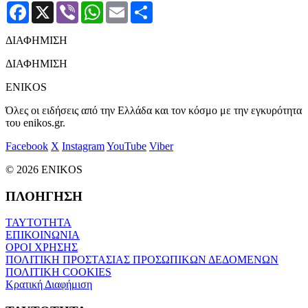
Facebook
X
Viber
WhatsApp
Email
Μοιραστείτε
ΔΙΑΦΗΜΙΣΗ
ΔΙΑΦΗΜΙΣΗ
ENIKOS
Όλες οι ειδήσεις από την Ελλάδα και τον κόσμο με την εγκυρότητα
του enikos.gr.
Facebook
X
Instagram
YouTube
Viber
© 2026 ENIKOS
ΠΛΟΗΓΗΣΗ
ΤΑΥΤΟΤΗΤΑ
ΕΠΙΚΟΙΝΩΝΙΑ
ΟΡΟΙ ΧΡΗΣΗΣ
ΠΟΛΙΤΙΚΗ ΠΡΟΣΤΑΣΙΑΣ ΠΡΟΣΩΠΙΚΩΝ ΔΕΔΟΜΕΝΩΝ
ΠΟΛΙΤΙΚΗ COOKIES
Κρατική Διαφήμιση