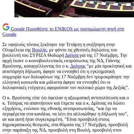
Google
Προσθέστε το ENIKOS ως προτιμώμενη πηγή στη
Google
Σε υψηλούς τόνους ξεκίνησε την Τετάρτη η συζήτηση στην
Ολομέλεια της
Βουλής
, με φόντο τις χθεσινές δηλώσεις του
βουλευτή του ΣΥΡΙΖΑ Θοδωρή
Δρίτσα
για της 17 Νοέμβρη. Την
αρχή έκανε ο κοινοβουλευτικός εκπρόσωπος της ΝΔ, Γιάννης
Βρούτσης, καταγγέλλοντας ότι ο κ.
Δρίτσας
“με μία προκλητική και
ανιστόρητη δήλωση, άφησε να εννοηθεί ότι η εγκληματική
συμμορία των δολοφόνων της 17 Νοέμβρη δεν τρομοκράτησε την
ελληνική κοινωνία και μάλιστα άφησε να εννοηθεί ότι οι
δολοφονικές ενέργειες αφορούσαν τον πολιτικό χώρο της Δεξιάς”.
Ο κ. Βρούτσης είπε ότι όφειλαν η αξιωματική αντιπολίτευση και ο
κ. Τσίπρας να απαντήσουν και έπρεπε και ο κ. Δρίτσας να δώσει
εξηγήσεις, ενώπιον της εθνικής αντιπροσωπείας, “και όχι να
περιφέρεται στα κανάλια, να λέει ότι αλλοιώθηκε η δήλωσή του”,
αν και αυτή ήταν συγκεκριμένη. “Είναι προσβολή στους
δημοκρατικούς θεσμούς, στα θύματα της 17 Νοέμβρη, προσβολή
στην παράταξη της ΝΔ, προσβολή στη Βουλή, προσβολή στον