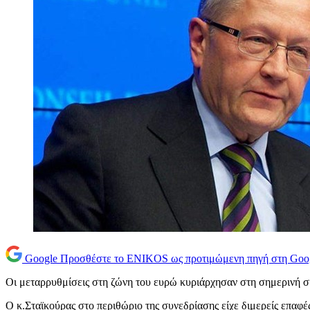
Google
Προσθέστε το ENIKOS ως προτιμώμενη πηγή στη Goo
Οι μεταρρυθμίσεις στη ζώνη του ευρώ κυριάρχησαν στη σημερινή 
Ο κ.Σταϊκούρας στο περιθώριο της συνεδρίασης είχε διμερείς επαφ