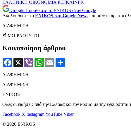
ΕΛΛΗΝΙΚΗ ΟΙΚΟΝΟΜΙΑ
ΡΕΓΚΛΙΝΓΚ
Google
Προσθέστε το ENIKOS στην Google
Ακολουθήστε το
ENIKOS στο Google News
και μάθετε πρώτοι όλες
ΔΙΑΦΗΜΙΣΗ
ΜΟΙΡΑΣΟΥ ΤΟ
Κοινοποίηση άρθρου
Facebook
X
Viber
WhatsApp
Email
Μοιραστείτε
ΔΙΑΦΗΜΙΣΗ
ΔΙΑΦΗΜΙΣΗ
ENIKOS
Όλες οι ειδήσεις από την Ελλάδα και τον κόσμο με την εγκυρότητα τ
Facebook
X
Instagram
YouTube
Viber
© 2026 ENIKOS