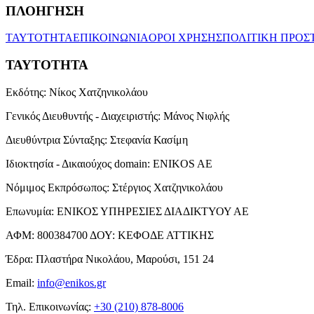
ΠΛΟΗΓΗΣΗ
ΤΑΥΤΟΤΗΤΑ
ΕΠΙΚΟΙΝΩΝΙΑ
ΟΡΟΙ ΧΡΗΣΗΣ
ΠΟΛΙΤΙΚΗ ΠΡΟΣ
ΤΑΥΤΟΤΗΤΑ
Εκδότης:
Νίκος Χατζηνικολάου
Γενικός Διευθυντής - Διαχειριστής:
Μάνος Νιφλής
Διευθύντρια Σύνταξης:
Στεφανία Κασίμη
Ιδιοκτησία - Δικαιούχος domain:
ENIKOS AE
Νόμιμος Εκπρόσωπος:
Στέργιος Χατζηνικολάου
Επωνυμία:
ΕΝΙΚΟΣ ΥΠΗΡΕΣΙΕΣ ΔΙΑΔΙΚΤΥΟΥ ΑΕ
ΑΦΜ:
800384700
ΔΟΥ:
ΚΕΦΟΔΕ ΑΤΤΙΚΗΣ
Έδρα:
Πλαστήρα Νικολάου, Μαρούσι, 151 24
Email:
info@enikos.gr
Τηλ. Επικοινωνίας:
+30 (210) 878-8006