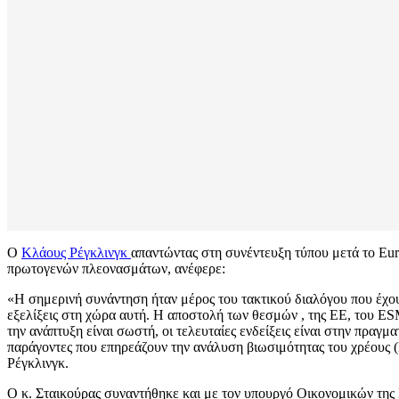
Ο
Κλάους Ρέγκλινγκ
απαντώντας στη συνέντευξη τύπου μετά το Eu
πρωτογενών πλεονασμάτων, ανέφερε:
«Η σημερινή συνάντηση ήταν μέρος του τακτικού διαλόγου που έχουμ
εξελίξεις στη χώρα αυτή. Η αποστολή των θεσμών , της ΕΕ, του ES
την ανάπτυξη είναι σωστή, οι τελευταίες ενδείξεις είναι στην πραγμ
παράγοντες που επηρεάζουν την ανάλυση βιωσιμότητας του χρέους 
Ρέγκλινγκ.
Ο κ. Σταικούρας συναντήθηκε και με τον υπουργό Οικονομικών της 