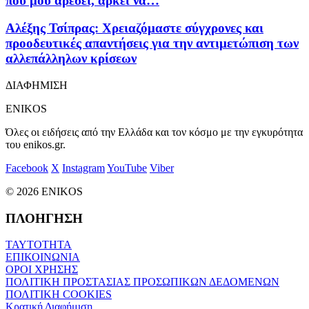
που μου αρέσει, αρκεί να…
Aλέξης Τσίπρας: Χρειαζόμαστε σύγχρονες και
προοδευτικές απαντήσεις για την αντιμετώπιση των
αλλεπάλληλων κρίσεων
ΔΙΑΦΗΜΙΣΗ
ENIKOS
Όλες οι ειδήσεις από την Ελλάδα και τον κόσμο με την εγκυρότητα
του enikos.gr.
Facebook
X
Instagram
YouTube
Viber
© 2026 ENIKOS
ΠΛΟΗΓΗΣΗ
ΤΑΥΤΟΤΗΤΑ
ΕΠΙΚΟΙΝΩΝΙΑ
ΟΡΟΙ ΧΡΗΣΗΣ
ΠΟΛΙΤΙΚΗ ΠΡΟΣΤΑΣΙΑΣ ΠΡΟΣΩΠΙΚΩΝ ΔΕΔΟΜΕΝΩΝ
ΠΟΛΙΤΙΚΗ COOKIES
Κρατική Διαφήμιση