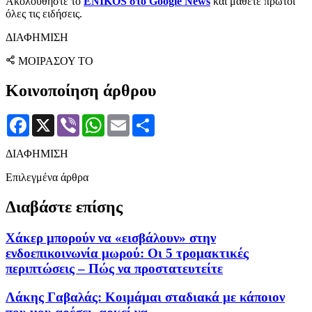
Ακολουθήστε το
ENIKOS στο Google News
και μάθετε πρώτοι
όλες τις ειδήσεις.
ΔΙΑΦΗΜΙΣΗ
ΜΟΙΡΑΣΟΥ ΤΟ
Κοινοποίηση άρθρου
Facebook
X
Viber
WhatsApp
Email
Μοιραστείτε
ΔΙΑΦΗΜΙΣΗ
Επιλεγμένα άρθρα
Διαβάστε επίσης
Χάκερ μπορούν να «εισβάλουν» στην
ενδοεπικοινωνία μωρού: Οι 5 τρομακτικές
περιπτώσεις – Πώς να προστατευτείτε
Λάκης Γαβαλάς: Κοιμάμαι σταδιακά με κάποιον