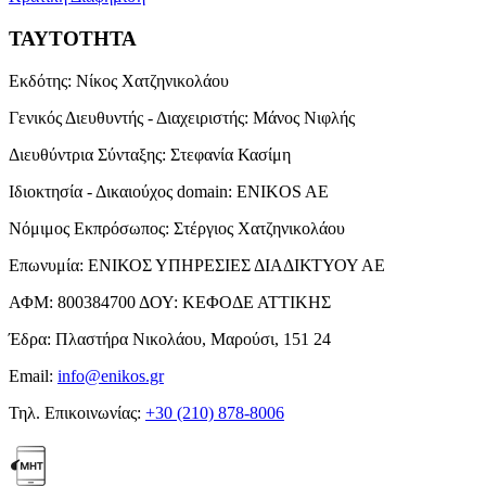
ΤΑΥΤΟΤΗΤΑ
Εκδότης:
Νίκος Χατζηνικολάου
Γενικός Διευθυντής - Διαχειριστής:
Μάνος Νιφλής
Διευθύντρια Σύνταξης:
Στεφανία Κασίμη
Ιδιοκτησία - Δικαιούχος domain:
ENIKOS AE
Νόμιμος Εκπρόσωπος:
Στέργιος Χατζηνικολάου
Επωνυμία:
ΕΝΙΚΟΣ ΥΠΗΡΕΣΙΕΣ ΔΙΑΔΙΚΤΥΟΥ ΑΕ
ΑΦΜ:
800384700
ΔΟΥ:
ΚΕΦΟΔΕ ΑΤΤΙΚΗΣ
Έδρα:
Πλαστήρα Νικολάου, Μαρούσι, 151 24
Email:
info@enikos.gr
Τηλ. Επικοινωνίας:
+30 (210) 878-8006