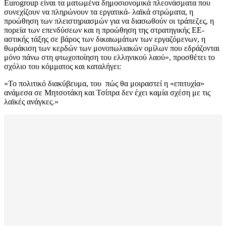
Eurogroup είναι τα ματωμένα δημοσιονομικά πλεονάσματα που
συνεχίζουν να πληρώνουν τα εργατικά- λαϊκά στρώματα, η
προώθηση των πλειστηριασμών για να διασωθούν οι τράπεζες, η
πορεία των επενδύσεων και η προώθηση της στρατηγικής ΕΕ-
αστικής τάξης σε βάρος των δικαιωμάτων των εργαζόμενων, η
θωράκιση των κερδών των μονοπωλιακών ομίλων που εδράζονται
μόνο πάνω στη φτωχοποίηση του ελληνικού λαού», προσθέτει το
σχόλιο του κόμματος και καταλήγει:
«Το πολιτικό διακύβευμα, του πώς θα μοιραστεί η «επιτυχία»
ανάμεσα σε Μητσοτάκη και Τσίπρα δεν έχει καμία σχέση με τις
λαϊκές ανάγκες.»