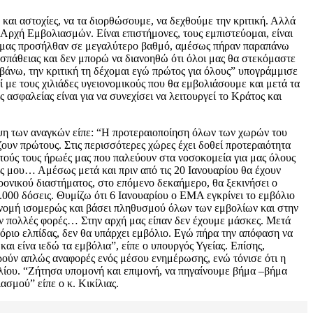
και αστοχίες, να τα διορθώσουμε, να δεχθούμε την κριτική. Αλλά
Αρχή Εμβολιασμών. Είναι επιστήμονες, τους εμπιστεύομαι, είναι
μεία μας προσήλθαν σε μεγαλύτερο βαθμό, αμέσως πήραν παραπάνω
σπάθειας και δεν μπορώ να διανοηθώ ότι όλοι μας θα στεκόμαστε
άνω, την κριτική τη δέχομαι εγώ πρώτος για όλους” υπογράμμισε
με τους χιλιάδες υγειονομικούς που θα εμβολιάσουμε και μετά τα
 ασφαλείας είναι για να συνεχίσει να λειτουργεί το Κράτος και
άλυψη των αναγκών είπε: “Η προτεραιοποίηση όλων των χωρών του
ζουν πρώτους. Στις περισσότερες χώρες έχει δοθεί προτεραιότητα
υτούς τους ήρωές μας που παλεύουν στα νοσοκομεία για μας όλους
ωές μου… Αμέσως μετά και πριν από τις 20 Ιανουαρίου θα έχουν
χρονικού διαστήματος, στο επόμενο δεκαήμερο, θα ξεκινήσει ο
.000 δόσεις. Θυμίζω ότι 6 Ιανουαρίου ο ΕΜΑ εγκρίνει το εμβόλιο
τανομή ισομερώς και βάσει πληθυσμού όλων των εμβολίων και στην
αν πολλές φορές… Στην αρχή μας είπαν δεν έχουμε μάσκες. Μετά
όριο ελπίδας, δεν θα υπάρχει εμβόλιο. Εγώ πήρα την απόφαση να
ι είνα ιεδώ τα εμβόλια”, είπε ο υπουργός Υγείας. Επίσης,
ορούν απλώς αναφορές ενός μέσου ενημέρωσης, ενώ τόνισε ότι η
ολίου. “Ζήτησα υπομονή και επιμονή, να πηγαίνουμε βήμα –βήμα
ασμού” είπε ο κ. Κικίλιας.