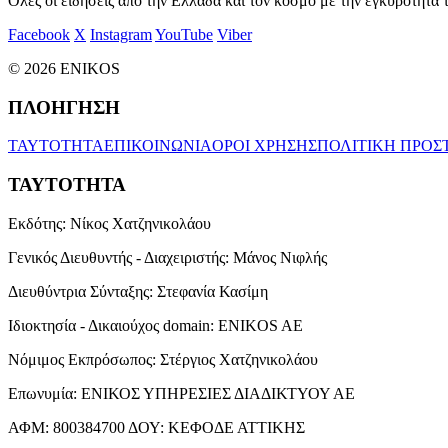
Όλες οι ειδήσεις από την Ελλάδα και τον κόσμο με την εγκυρότητα τ
Facebook
X
Instagram
YouTube
Viber
© 2026 ENIKOS
ΠΛΟΗΓΗΣΗ
ΤΑΥΤΟΤΗΤΑ
ΕΠΙΚΟΙΝΩΝΙΑ
ΟΡΟΙ ΧΡΗΣΗΣ
ΠΟΛΙΤΙΚΗ ΠΡΟΣ
ΤΑΥΤΟΤΗΤΑ
Εκδότης:
Νίκος Χατζηνικολάου
Γενικός Διευθυντής - Διαχειριστής:
Μάνος Νιφλής
Διευθύντρια Σύνταξης:
Στεφανία Κασίμη
Ιδιοκτησία - Δικαιούχος domain:
ENIKOS AE
Νόμιμος Εκπρόσωπος:
Στέργιος Χατζηνικολάου
Επωνυμία:
ΕΝΙΚΟΣ ΥΠΗΡΕΣΙΕΣ ΔΙΑΔΙΚΤΥΟΥ ΑΕ
ΑΦΜ:
800384700
ΔΟΥ:
ΚΕΦΟΔΕ ΑΤΤΙΚΗΣ