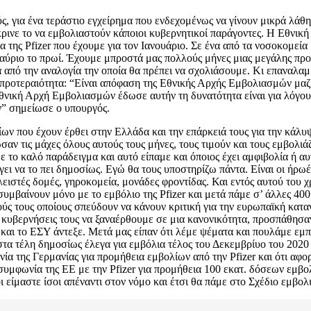
, για ένα τεράστιο εγχείρημα που ενδεχομένως να γίνουν μικρά λάθη 
ρινε το να εμβολιαστούν κάποιοι κυβερνητικοί παράγοντες. Η Εθνική 
λια της Pfizer που έχουμε για τον Ιανουάριο. Σε ένα από τα νοσοκο
 αύριο το πρωί. Έχουμε μπροστά μας πολλούς μήνες μιας μεγάλης προ
από την αναλογία την οποία θα πρέπει να σχολιάσουμε. Κι επαναλαμβ
προτεραιότητα: “Είναι απόφαση της Εθνικής Αρχής Εμβολιασμών μαζί 
 Εθνική Αρχή Εμβολιασμών έδωσε αυτήν τη δυνατότητα είναι για λόγους
” σημείωσε ο υπουργός.
ολίων που έχουν έρθει στην Ελλάδα και την επάρκειά τους για την κ
σαν τις μάχες όλους αυτούς τους μήνες, τους τιμούν και τους εμβολιά
 το καλό παράδειγμα και αυτό είπαμε και όποιος έχει αμφιβολία ή α
βγει να το πει δημοσίως. Εγώ θα τους υποστηρίζω πάντα. Είναι οι ήρ
λειστές δομές, γηροκομεία, μονάδες φροντίδας. Και εντός αυτού του 
μβαίνουν μόνο με το εμβόλιο της Pfizer και μετά πάμε σ’ άλλες 400
ούς τους οποίους σπεύδουν να κάνουν κριτική για την ευρωπαϊκή κα
οι κυβερνήσεις τους να ξαναέρθουμε σε μια κανονικότητα, προσπάθησ
και το ΕΣΥ άντεξε. Μετά μας είπαν ότι λέμε ψέματα και πουλάμε εμπ
 τέλη δημοσίως έλεγα για εμβόλια τέλος του Δεκεμβρίυο του 2020 κα
ία της Γερμανίας για προμήθεια εμβολίων από την Pfizer και ότι αφ
 συμφωνία της ΕΕ με την Pfizer για προμήθεια 100 εκατ. δόσεων εμβ
 είμαστε ίσοι απέναντι στον νόμο και έτσι θα πάμε στο Σχέδιο εμβολι