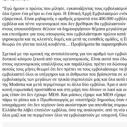
“Εγώ ήμουν ο πρώτος που μίλησε, εγκαινιάζοντας τους εμβολιασμούς
όλα έχουν ένα μέτρο κι ένα όριο. Η Εθνική Αρχή Εμβολιασμών ενέκ
εξαιρετικοί. Είναι μηδαμινός ο αριθμός μπροστά στα 400.000 εμβό
εμβόλια και πέντε υγειονομικοί που δεν βρέθηκαν θα εμβολιαστούν
στους οποιουσδήποτε θέλουν να δημιουργήσουν θέματα μεγαλύτερα 
και επεσήμανε για τους υπουργούς που εμβολιάστηκαν πρώτοι κατά 
γηροκομεία και τις κλειστές δομές και μετά τις ευπαθείς ομάδες, η
θεωρώ ότι γίνεται πολλή κουβέντα… Προβλήματα θα παρατηρηθούν
Σχετικά με την κριτική της αντιπολίτευσης για τον αριθμό των εμβ
δυτικού κόσμου ξεκινά από τους υγειονομικούς. Είναι αυτοί που έδω
στους υγειονομικούς υπαλλήλους και παράλληλα, πρέπει να δώσουμε
αυτούς τους μήνες θεωρεί ότι δεν πρέπει να τους εμβολιάσουμε να 
εμβολιαστεί όλοι οι υπέργηροι και οι άνθρωποι που βρίσκονται σε κ
εμβολιασμός των μεγάλων σε ηλικία συμπολιτών μας και όλα αυτά συ
της Moderna και μετά περιμένουμε κι άλλα δύο εμβόλια. Άρα σ αυτ
κοινή ευρωπαϊκή προσπάθεια και στη μάχη που δίνουν οι λαοί και 
μας είπαν ότι δεν έχουμε ΜΕΘ. Και μάσκες είχαμε και ΜΕΘ είχαμε 
πάρω το ρίσκο και ο Πρωθυπουργός με υποστήριξε δημοσίως όταν στα
υπογράμμισε ότι δεν ισχύουν όσα ακούστηκαν για απευθείας συμφων
Ελλάδα θα λάβει επιπλέον εμβόλια, όσα της αναλογούν, από τη νέα
όλοι μαζί και να περιμένουν όλοι να εμβολιαστούν με υπομονή. Όλοι