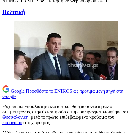
ΔΗΜΟΣΙΕΥΣΗ
19:49, Τετάρτη 26 Φεβρουαρίου 2020
Πολιτική
Google
Προσθέστε το ENIKOS ως προτιμώμενη πηγή στη
Google
Ψυχραιμία, νηφαλιότητα και αυτοπειθαρχία συνέστησαν οι
συμμετέχοντες στην έκτακτη σύσκεψη που πραγματοποιήθηκε στη
Θεσσαλονίκη
, μετά το πρώτο επιβεβαιωμένο κρούσμα του
κορονοϊού
στη χώρα μας.
Μόλις έγινε γνωστό ότι η 38χρονη γυναίκα από τη Θεσσαλονίκη