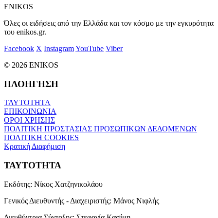
ENIKOS
Όλες οι ειδήσεις από την Ελλάδα και τον κόσμο με την εγκυρότητα
του enikos.gr.
Facebook
X
Instagram
YouTube
Viber
© 2026 ENIKOS
ΠΛΟΗΓΗΣΗ
ΤΑΥΤΟΤΗΤΑ
ΕΠΙΚΟΙΝΩΝΙΑ
ΟΡΟΙ ΧΡΗΣΗΣ
ΠΟΛΙΤΙΚΗ ΠΡΟΣΤΑΣΙΑΣ ΠΡΟΣΩΠΙΚΩΝ ΔΕΔΟΜΕΝΩΝ
ΠΟΛΙΤΙΚΗ COOKIES
Κρατική Διαφήμιση
ΤΑΥΤΟΤΗΤΑ
Εκδότης:
Νίκος Χατζηνικολάου
Γενικός Διευθυντής - Διαχειριστής:
Μάνος Νιφλής
Διευθύντρια Σύνταξης:
Στεφανία Κασίμη