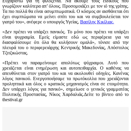
Ευχαριστώ για τη φιλοξενία. Να ακούμε τους ειδικούς που
γνωρίζουν καλύτερα απ’ όλους. Προσομοιάζει με τον ιό της γρίπης.
Τα πιο πολλά θα είναι ασυμπτωματικά. Ο κόσμος αν αισθάνεται ότι
έχει συμπτώματα να μείνει σπίτι του και να συμβουλεύεται τον
γιατρό του», ανέφερε ο υπουργός Υγείας,
Βασίλης Κικίλιας.
«Δεν πρέπει να υπάρξει πανικός. Το μόνο που πρέπει να υπάρξει
είναι ψυχραιμία. Εμείς είμαστε εδώ ως περιφέρεια για να
διασφαλίσουμε ότι όλα θα κυλήσουν ομαλά», τόνισε από την
πλευρά του ο περιφερειάρχης Κεντρικής Μακεδονίας, Απόστολος
Τζιτζικώστας.
«Πρέπει να παραμείνουμε απολύτως ψύχραιμοι. Αυτό που
χρειάζεται είναι ενημέρωση και αυτοπειθαρχία. Ο καθένας να
απευθύνεται στον γιατρό του και να ακολουθεί οδηγίες. Κανένας
λόγος πανικού. Ενεργοποιήσαμε τα πρωτόκολλα που χρειάζονται
προληπτικά και όλος ο κρατικός μηχανισμός είναι σε ετοιμότητα.
Δεν υπάρχει λόγος για πανικό», σημείωσε ο γενικός γραμματέας
Πολιτικής Προστασίας, Νίκος Χαρδαλιάς.Δείτε το βίντεο από το
thestival.gr