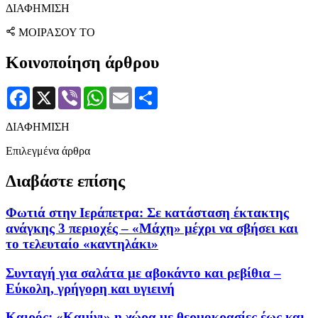
ΔΙΑΦΗΜΙΣΗ
ΜΟΙΡΑΣΟΥ ΤΟ
Κοινοποίηση άρθρου
Facebook
X
Viber
WhatsApp
Email
Μοιραστείτε
ΔΙΑΦΗΜΙΣΗ
Επιλεγμένα άρθρα
Διαβάστε επίσης
Φωτιά στην Ιεράπετρα: Σε κατάσταση έκτακτης
ανάγκης 3 περιοχές – «Μάχη» μέχρι να σβήσει και
το τελευταίο «καντηλάκι»
Συνταγή για σαλάτα με αβοκάντο και ρεβίθια –
Εύκολη, γρήγορη και υγιεινή
Καιρός: «Καμίνι» η χώρα με θερμοκρασίες έως και