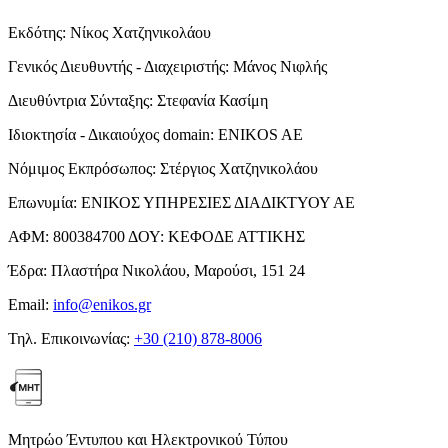
Εκδότης:
Νίκος Χατζηνικολάου
Γενικός Διευθυντής - Διαχειριστής:
Μάνος Νιφλής
Διευθύντρια Σύνταξης:
Στεφανία Κασίμη
Ιδιοκτησία - Δικαιούχος domain:
ENIKOS AE
Νόμιμος Εκπρόσωπος:
Στέργιος Χατζηνικολάου
Επωνυμία:
ΕΝΙΚΟΣ ΥΠΗΡΕΣΙΕΣ ΔΙΑΔΙΚΤΥΟΥ ΑΕ
ΑΦΜ:
800384700
ΔΟΥ:
ΚΕΦΟΔΕ ΑΤΤΙΚΗΣ
Έδρα:
Πλαστήρα Νικολάου, Μαρούσι, 151 24
Email:
info@enikos.gr
Τηλ. Επικοινωνίας:
+30 (210) 878-8006
Μητρώο Έντυπου και Ηλεκτρονικού Τύπου