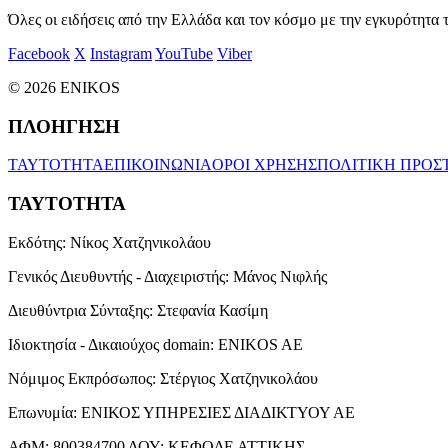
Όλες οι ειδήσεις από την Ελλάδα και τον κόσμο με την εγκυρότητα τ
Facebook
X
Instagram
YouTube
Viber
© 2026 ENIKOS
ΠΛΟΗΓΗΣΗ
ΤΑΥΤΟΤΗΤΑ
ΕΠΙΚΟΙΝΩΝΙΑ
ΟΡΟΙ ΧΡΗΣΗΣ
ΠΟΛΙΤΙΚΗ ΠΡΟΣ
ΤΑΥΤΟΤΗΤΑ
Εκδότης:
Νίκος Χατζηνικολάου
Γενικός Διευθυντής - Διαχειριστής:
Μάνος Νιφλής
Διευθύντρια Σύνταξης:
Στεφανία Κασίμη
Ιδιοκτησία - Δικαιούχος domain:
ENIKOS AE
Νόμιμος Εκπρόσωπος:
Στέργιος Χατζηνικολάου
Επωνυμία:
ΕΝΙΚΟΣ ΥΠΗΡΕΣΙΕΣ ΔΙΑΔΙΚΤΥΟΥ ΑΕ
ΑΦΜ:
800384700
ΔΟΥ:
ΚΕΦΟΔΕ ΑΤΤΙΚΗΣ