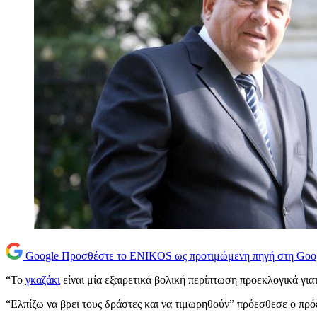
Google
Προσθέστε το ENIKOS ως προτιμώμενη πηγή στη Goo
“Το
γκαζάκι
είναι μία εξαιρετικά βολική περίπτωση προεκλογικά για
“Ελπίζω να βρει τους δράστες και να τιμωρηθούν” πρόεσθεσε ο πρ