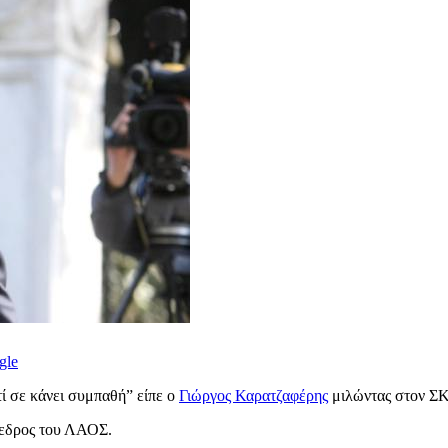
gle
τί σε κάνει συμπαθή” είπε ο
Γιώργος Καρατζαφέρης
μιλώντας στον ΣΚ
όεδρος του ΛΑΟΣ.