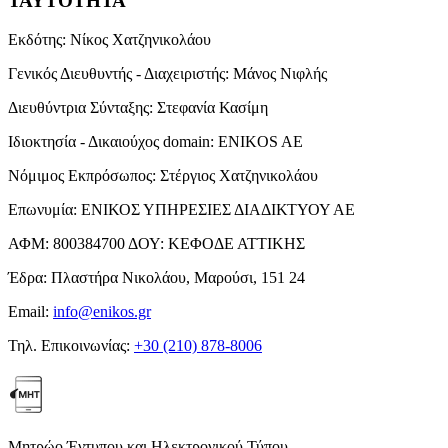
ΤΑΥΤΟΤΗΤΑ
Εκδότης:
Νίκος Χατζηνικολάου
Γενικός Διευθυντής - Διαχειριστής:
Μάνος Νιφλής
Διευθύντρια Σύνταξης:
Στεφανία Κασίμη
Ιδιοκτησία - Δικαιούχος domain:
ENIKOS AE
Νόμιμος Εκπρόσωπος:
Στέργιος Χατζηνικολάου
Επωνυμία:
ΕΝΙΚΟΣ ΥΠΗΡΕΣΙΕΣ ΔΙΑΔΙΚΤΥΟΥ ΑΕ
ΑΦΜ:
800384700
ΔΟΥ:
ΚΕΦΟΔΕ ΑΤΤΙΚΗΣ
Έδρα:
Πλαστήρα Νικολάου, Μαρούσι, 151 24
Email:
info@enikos.gr
Τηλ. Επικοινωνίας:
+30 (210) 878-8006
Μητρώο Έντυπου και Ηλεκτρονικού Τύπου