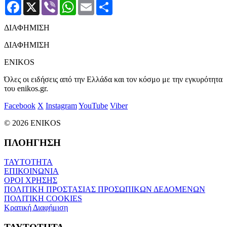
Facebook
X
Viber
WhatsApp
Email
Μοιραστείτε
ΔΙΑΦΗΜΙΣΗ
ΔΙΑΦΗΜΙΣΗ
ENIKOS
Όλες οι ειδήσεις από την Ελλάδα και τον κόσμο με την εγκυρότητα
του enikos.gr.
Facebook
X
Instagram
YouTube
Viber
© 2026 ENIKOS
ΠΛΟΗΓΗΣΗ
ΤΑΥΤΟΤΗΤΑ
ΕΠΙΚΟΙΝΩΝΙΑ
ΟΡΟΙ ΧΡΗΣΗΣ
ΠΟΛΙΤΙΚΗ ΠΡΟΣΤΑΣΙΑΣ ΠΡΟΣΩΠΙΚΩΝ ΔΕΔΟΜΕΝΩΝ
ΠΟΛΙΤΙΚΗ COOKIES
Κρατική Διαφήμιση