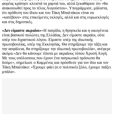
φορέας κράτησε κλειστά τα χαρτιά του, αλλά ξεκαθάρισε ότι «θα
ανακοινωθεί προς το τέλος Αυγούστου». Υπογράμμισε, μάλιστα,
ότι πρόθεση του ίδιου και του Τάκη Μπαλτάκου είναι να
«κατέβουν» στις επικείμενες εκλογές, αλλά και στις ευρωεκλογές
και στις δημοτικές.
«Δεν είμαστε ακραίοι»
«Η πατρίδα, η θρησκεία και η οικογένεια
είναι βασικού πυλώνες της Ελλάδας. Δεν είμαστε ακραίοι, ούτε
υπέρ του διχαστικού λόγου. Είμαστε υπέρ της ιδιωτικής
πρωτοβουλίας, υπέρ της Εκκλησίας. Θα στηρίξουμε την τάξη και
την ασφάλεια, θα στηρίξουμε την ιδιωτική πρωτοβουλία», ανέφερε
ακόμα.«Δεν θα κάνουμε τίποτα με ακραίους τύπου Χρυσή Αυγή.
Με τους υπόλοιπους που έχουν ένα πατριωτικό πρόσωπο θα
δούμε», σημείωσε ο Καμμένος και πρόσθεσε για τον ίδιο και τον
Τάκη Μπαλτάκο: «Έχουμε φάει (σ.σ πολιτικό) ξύλο, έχουμε παίξει
μπάλα».