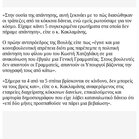
«Στην ουσία της απάντησης, αυτή ξεκινάει με το πώς διασώθηκαν
οι τράπεζες από τα κόκκινα δάνεια, ενώ εμείς ρωτούσαμε για τον
κόσμο. Είχαμε κάνει 5 συγκεκριμένα ερωτήματα στα οποία δεν
πήραμε απάντηση», είπε ο κ. Κακλαμάνης.
Ο πρώην αντιπρόεδρος της Βουλής είπε πως «έγινε και μια
κοινοβουλευτική απρέπεια διότι μας παρέπεμπε η πολιτική
απάντηση του φίλου μου του Κωστή Χατζηδάκη σε μια
ανακοίνωση που έβγαλε μια Γενική Γραμματέας. Στους βουλευτές
δεν απαντούν οι Γραμματείς, απαντούν οι Υπουργοί βάζοντας την
υπογραφή τους από κάτω».
«Σήμερα τα 4 από τα 5 σπίτια βρίσκονται σε κίνδυνο, δεν μπορείς
να τους βρεις καν», είπε ο κ. Κακλαμάνης αναφερόμενος στις
εταιρείες διαχείρισης κόκκινων δανείων, επικαλούμενος και
μαρτυρία δημοσιογράφου που είχε λάβει καταναλωτικό δάνειο ότι
«επί δύο μήνες προσπαθούσε να πάρει μια βεβαίωση».