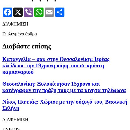
Facebook
X
Viber
WhatsApp
Email
Μοιραστείτε
ΔΙΑΦΗΜΙΣΗ
Επιλεγμένα άρθρα
Διαβάστε επίσης
Καταγγελία – σοκ στην Θεσσαλονίκη: Ιερέας
κλείδωσε την 19χρονη κόρη του σε κρύπτη
καμπαναριού
Θεσσαλονίκη: Ξυλοκόπησαν 15χρονο και
κατέγραφαν την πράξη τους με τα κινητά τηλέφωνα
Νίκος Παππάς: Χώρισε με την σύζυγό του, Βασιλική
Σελήνη
ΔΙΑΦΗΜΙΣΗ
ENIKOS