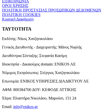
ΕΠΙΚΟΙΝΩΝΙΑ
ΟΡΟΙ ΧΡΗΣΗΣ
ΠΟΛΙΤΙΚΗ ΠΡΟΣΤΑΣΙΑΣ ΠΡΟΣΩΠΙΚΩΝ ΔΕΔΟΜΕΝΩΝ
ΠΟΛΙΤΙΚΗ COOKIES
Κρατική Διαφήμιση
ΤΑΥΤΟΤΗΤΑ
Εκδότης:
Νίκος Χατζηνικολάου
Γενικός Διευθυντής - Διαχειριστής:
Μάνος Νιφλής
Διευθύντρια Σύνταξης:
Στεφανία Κασίμη
Ιδιοκτησία - Δικαιούχος domain:
ENIKOS AE
Νόμιμος Εκπρόσωπος:
Στέργιος Χατζηνικολάου
Επωνυμία:
ΕΝΙΚΟΣ ΥΠΗΡΕΣΙΕΣ ΔΙΑΔΙΚΤΥΟΥ ΑΕ
ΑΦΜ:
800384700
ΔΟΥ:
ΚΕΦΟΔΕ ΑΤΤΙΚΗΣ
Έδρα:
Πλαστήρα Νικολάου, Μαρούσι, 151 24
Email:
info@enikos.gr