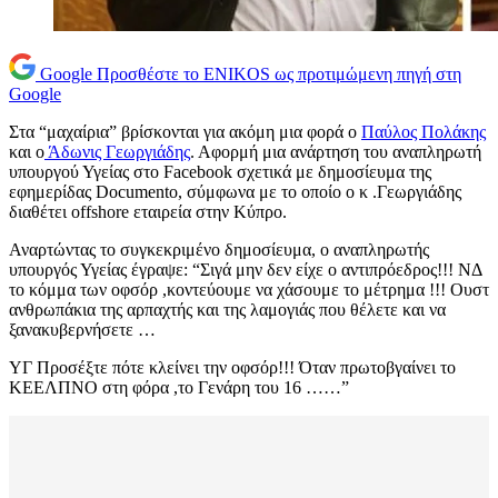
Google
Προσθέστε το ENIKOS ως προτιμώμενη πηγή στη
Google
Στα “μαχαίρια” βρίσκονται για ακόμη μια φορά ο
Παύλος Πολάκης
και ο
Άδωνις Γεωργιάδης
. Αφορμή μια ανάρτηση του αναπληρωτή
υπουργού Υγείας στο Facebook σχετικά με δημοσίευμα της
εφημερίδας Documento, σύμφωνα με το οποίο ο κ .Γεωργιάδης
διαθέτει offshore εταιρεία στην Κύπρο.
Αναρτώντας το συγκεκριμένο δημοσίευμα, ο αναπληρωτής
υπουργός Υγείας έγραψε: “Σιγά μην δεν είχε ο αντιπρόεδρος!!! ΝΔ
το κόμμα των οφσόρ ,κοντεύουμε να χάσουμε το μέτρημα !!! Ουστ
ανθρωπάκια της αρπαχτής και της λαμογιάς που θέλετε και να
ξανακυβερνήσετε …
ΥΓ Προσέξτε πότε κλείνει την οφσόρ!!! Όταν πρωτοβγαίνει το
ΚΕΕΛΠΝΟ στη φόρα ,το Γενάρη του 16 ……”