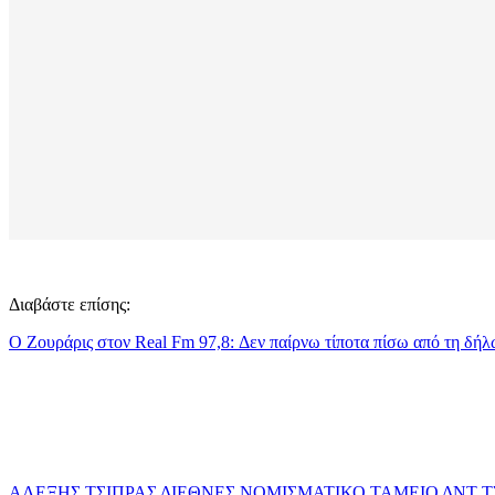
Διαβάστε επίσης:
Ο Ζουράρις στον Real Fm 97,8: Δεν παίρνω τίποτα πίσω από τη δή
ΑΛΕΞΗΣ ΤΣΙΠΡΑΣ
ΔΙΕΘΝΕΣ ΝΟΜΙΣΜΑΤΙΚΟ ΤΑΜΕΙΟ
ΔΝΤ
Τ