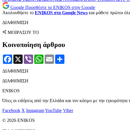
Google
Προσθέστε το ENIKOS στην Google
Ακολουθήστε το
ENIKOS στο Google News
και μάθετε πρώτοι όλες
ΔΙΑΦΗΜΙΣΗ
ΜΟΙΡΑΣΟΥ ΤΟ
Κοινοποίηση άρθρου
Facebook
X
Viber
WhatsApp
Email
Μοιραστείτε
ΔΙΑΦΗΜΙΣΗ
ΔΙΑΦΗΜΙΣΗ
ENIKOS
Όλες οι ειδήσεις από την Ελλάδα και τον κόσμο με την εγκυρότητα τ
Facebook
X
Instagram
YouTube
Viber
© 2026 ENIKOS