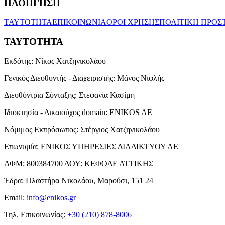
ΠΛΟΗΓΗΣΗ
ΤΑΥΤΟΤΗΤΑ
ΕΠΙΚΟΙΝΩΝΙΑ
ΟΡΟΙ ΧΡΗΣΗΣ
ΠΟΛΙΤΙΚΗ ΠΡΟΣ
ΤΑΥΤΟΤΗΤΑ
Εκδότης:
Νίκος Χατζηνικολάου
Γενικός Διευθυντής - Διαχειριστής:
Μάνος Νιφλής
Διευθύντρια Σύνταξης:
Στεφανία Κασίμη
Ιδιοκτησία - Δικαιούχος domain:
ENIKOS AE
Νόμιμος Εκπρόσωπος:
Στέργιος Χατζηνικολάου
Επωνυμία:
ΕΝΙΚΟΣ ΥΠΗΡΕΣΙΕΣ ΔΙΑΔΙΚΤΥΟΥ ΑΕ
ΑΦΜ:
800384700
ΔΟΥ:
ΚΕΦΟΔΕ ΑΤΤΙΚΗΣ
Έδρα:
Πλαστήρα Νικολάου, Μαρούσι, 151 24
Email:
info@enikos.gr
Τηλ. Επικοινωνίας:
+30 (210) 878-8006