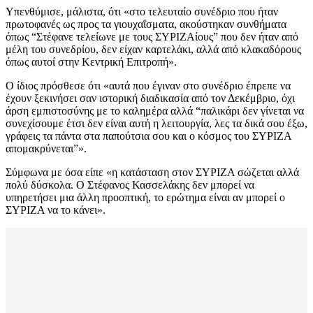
Υπενθύμισε, μάλιστα, ότι «στο τελευταίο συνέδριο που ήταν
πρωτοφανές ως προς τα γιουχαΐσματα, ακούστηκαν συνθήματα
όπως “Στέφανε τελείωνε με τους ΣΥΡΙΖΑίους” που δεν ήταν από
μέλη του συνεδρίου, δεν είχαν καρτελάκι, αλλά από κλακαδόρους
όπως αυτοί στην Κεντρική Επιτροπή».
Ο ίδιος πρόσθεσε ότι «αυτά που έγιναν στο συνέδριο έπρεπε να
έχουν ξεκινήσει σαν ιστορική διαδικασία από τον Δεκέμβριο, όχι
άρση εμπιστοσύνης με το καλημέρα αλλά “παλικάρι δεν γίνεται να
συνεχίσουμε έτσι δεν είναι αυτή η λειτουργία, λες τα δικά σου έξω,
γράφεις τα πάντα στα παπούτσια σου και ο κόσμος του ΣΥΡΙΖΑ
απομακρύνεται”».
Σύμφωνα με όσα είπε «η κατάσταση στον ΣΥΡΙΖΑ σώζεται αλλά
πολύ δύσκολα. Ο Στέφανος Κασσελάκης δεν μπορεί να
υπηρετήσει μια άλλη προοπτική, το ερώτημα είναι αν μπορεί ο
ΣΥΡΙΖΑ να το κάνει».