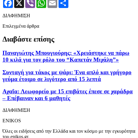
Facebook
X
Viber
WhatsApp
Email
Μοιραστείτε
ΔΙΑΦΗΜΙΣΗ
Επιλεγμένα άρθρα
Διαβάστε επίσης
Παναγιώτης Μπουγιούρης: «Χρειάστηκε να πάρω
10 κιλά για τον ρόλο του “Καπετάν Μιχάλη”»
Συνταγή για τάκος με ψάρι: Ένα απλό και γρήγορο
γεύμα έτοιμο σε λιγότερο από 15 λεπτά
Αχαΐα: Λεωφορείο με 15 επιβάτες έπεσε σε χαράδρα
– Επέβαιναν και 6 μαθητές
ΔΙΑΦΗΜΙΣΗ
ENIKOS
Όλες οι ειδήσεις από την Ελλάδα και τον κόσμο με την εγκυρότητα
του enikos.gr.