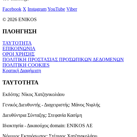
Facebook
X
Instagram
YouTube
Viber
© 2026 ENIKOS
ΠΛΟΗΓΗΣΗ
ΤΑΥΤΟΤΗΤΑ
ΕΠΙΚΟΙΝΩΝΙΑ
ΟΡΟΙ ΧΡΗΣΗΣ
ΠΟΛΙΤΙΚΗ ΠΡΟΣΤΑΣΙΑΣ ΠΡΟΣΩΠΙΚΩΝ ΔΕΔΟΜΕΝΩΝ
ΠΟΛΙΤΙΚΗ COOKIES
Κρατική Διαφήμιση
ΤΑΥΤΟΤΗΤΑ
Εκδότης:
Νίκος Χατζηνικολάου
Γενικός Διευθυντής - Διαχειριστής:
Μάνος Νιφλής
Διευθύντρια Σύνταξης:
Στεφανία Κασίμη
Ιδιοκτησία - Δικαιούχος domain:
ENIKOS AE
Νόμιμος Εκπρόσωπος:
Στέργιος Χατζηνικολάου