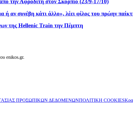
από την Αφροδίτη στον Σκορπιό (23/9-17/10)
α ή αν συνέβη κάτι άλλο», λέει φίλος του πρώην παίκ
ων της Hellenic Train την Πέμπτη
ου enikos.gr.
ΤΑΣΙΑΣ ΠΡΟΣΩΠΙΚΩΝ ΔΕΔΟΜΕΝΩΝ
ΠΟΛΙΤΙΚΗ COOKIES
Κρα