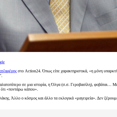
gle
ατζαφέρης
στο Action24. Όπως είπε χαρακτηριστικά, «η μόνη υπαρκτ
”.
 αλατοπίπερο σε μια ιστορία, η Όλγα (σ.σ. Γεροβασίλη), φοβάται… Μετ
ς ότι «ποντάρω κάπου».
λάκης. Άλλο ο κόσμος και άλλο τα εκλογικά «μαγειρεία». Δεν ξέρουμε