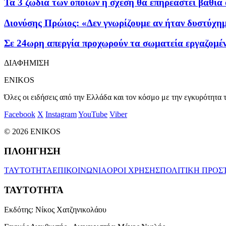
Τα 3 ζώδια των οποίων η σχέση θα επηρεαστεί βαθιά 
Διονύσης Πρώιος: «Δεν γνωρίζουμε αν ήταν δυστύχημ
Σε 24ωρη απεργία προχωρούν τα σωματεία εργαζομέν
ΔΙΑΦΗΜΙΣΗ
ENIKOS
Όλες οι ειδήσεις από την Ελλάδα και τον κόσμο με την εγκυρότητα τ
Facebook
X
Instagram
YouTube
Viber
© 2026 ENIKOS
ΠΛΟΗΓΗΣΗ
ΤΑΥΤΟΤΗΤΑ
ΕΠΙΚΟΙΝΩΝΙΑ
ΟΡΟΙ ΧΡΗΣΗΣ
ΠΟΛΙΤΙΚΗ ΠΡΟΣ
ΤΑΥΤΟΤΗΤΑ
Εκδότης:
Νίκος Χατζηνικολάου