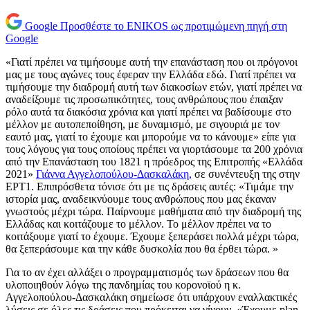
Google
Προσθέστε το ENIKOS ως προτιμώμενη πηγή στη
Google
«Γιατί πρέπει να τιμήσουμε αυτή την επανάσταση που οι πρόγονοι
μας με τους αγώνες τους έφεραν την Ελλάδα εδώ. Γιατί πρέπει να
τιμήσουμε την διαδρομή αυτή των διακοσίων ετών, γιατί πρέπει να
αναδείξουμε τις προσωπικότητες, τους ανθρώπους που έπαιξαν
ρόλο αυτά τα διακόσια χρόνια και γιατί πρέπει να βαδίσουμε στο
μέλλον με αυτοπεποίθηση, με δυναμισμό, με σιγουριά με τον
εαυτό μας, γιατί το έχουμε και μπορούμε να το κάνουμε» είπε για
τους λόγους για τους οποίους πρέπει να γιορτάσουμε τα 200 χρόνια
από την Επανάσταση του 1821 η πρόεδρος της Επιτροπής «Ελλάδα
2021»
Γιάννα Αγγελοπούλου-Δασκαλάκη,
σε συνέντευξη της στην
ΕΡΤ1. Επιπρόσθετα τόνισε ότι με τις δράσεις αυτές: «Τιμάμε την
ιστορία μας, αναδεικνύουμε τους ανθρώπους που μας έκαναν
γνωστούς μέχρι τώρα. Παίρνουμε μαθήματα από την διαδρομή της
Ελλάδας και κοιτάζουμε το μέλλον. Το μέλλον πρέπει να το
κοιτάξουμε γιατί το έχουμε. Έχουμε ξεπεράσει πολλά μέχρι τώρα,
θα ξεπεράσουμε και την κάθε δυσκολία που θα έρθει τώρα. »
Για το αν έχει αλλάξει ο προγραμματισμός των δράσεων που θα
υλοποιηθούν λόγω της πανδημίας του κορονοϊού η κ.
Αγγελοπούλου-Δασκαλάκη σημείωσε ότι υπάρχουν εναλλακτικές
λύσεις σε όλες τις δράσεις που πρόκειται να γίνουν. «Έχουμε plan