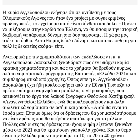
Η κυρία Αγγελοπούλου εξήγησε ότι σε αντίθεση με τους
Ολυμπιακούς Αγώνες που ήταν ένα project με συγκεκριμένες
προδιαγραφές, το εγχείρημα αυτό είναι σύνθετο και άυλο. «Πρέπει
να μιλήσουμε στην καρδιά του Έλληνα, να θυμίσουμε την ιστορική
διαδρομή να πάρουμε δύναμη από όσα περάσαμε. Η χώρα μας
στέκεται όρθια. Αυτό θα μας δώσει δύναμη και αυτοπεποίθηση για
πολλές δεκαετίες ακόμα» είπε.
Αναφορικά με την χρηματοδότηση των εκδηλώσεων η κ. κ.
Αγγελοπούλου-Δασκαλάκη ξεκαθάρισε πως δεν υπάρχει καμία
κρατική χρηματοδότηση και πως τα χρήματα θα βρεθούν κυρίως
από το νομισματικό πρόγραμμα της Επιτροπής «Ελλάδα 2021» και
συμπληρωματικά από χορηγίες. Όπως είπε η κ. Αγγελοπούλου-
Δασκαλάκη έχει ήδη κυκλοφορήσει από την Εθνική Τράπεζα το
πρώτο επίσημο αναμνηστικό μετάλλιο, ο «Προπομπός», που
απεικονίζει το έργο του λαϊκού ζωγράφου Θεόφιλου Χατζημιχαήλ
«Αναγεννηθείσα Ελλάδα», ενώ θα κυκλοφορήσουν και άλλα
συλλεκτικά νομίσματα σε ασήμι και χρυσό. «Αυτά θα είναι τα
έσοδα μας. Είπαμε όμως ότι οι δράσεις που θα χρηματοδοτήσουμε
να είναι δράσεις που θα αφήσουν αποτύπωμα για το μέλλον.
Πολλές από αυτές τις δράσεις που έχουμε ήδη εξετάσει ξεκινάνε
μέσα στο 2021 και θα κρατήσουν για πολλά χρόνια. Και το θέμα
είναι την Ελλάδα μας να την δούμε τα 10, τα 20 τα 40 χρόνια